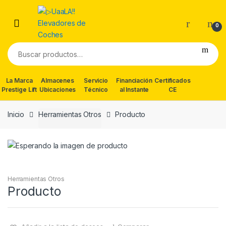
Skip
Skip
to
to
0
navigation
content
Buscar
por:
La Marca
Almacenes
Servicio
Financiación
Certificados
Prestige Lift
Ubicaciones
Técnico
al Instante
CE
Inicio
Herramientas Otros
Producto
Herramientas Otros
Producto