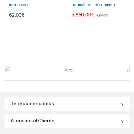
5,850.00
€
62.00
€
8,100.00
€
B
r
a
n
Te recomendamos
d
Atención al Cliente
s