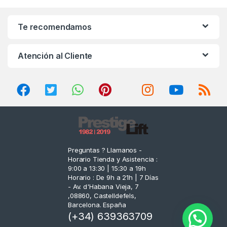
a
n
Te recomendamos
d
Atención al Cliente
s
C
a
r
o
Preguntas ? Llamanos -
Horario Tienda y Asistencia :
u
9:00 a 13:30 | 15:30 a 19h
Horario : De 9h a 21h | 7 Días
s
- Av. d'Habana Vieja, 7
,08860, Castelldefels,
e
Barcelona. España
(+34) 639363709
l