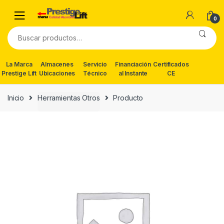
Skip
Skip
to
to
0
navigation
content
Buscar
por:
La Marca
Almacenes
Servicio
Financiación
Certificados
Prestige Lift
Ubicaciones
Técnico
al Instante
CE
Inicio
Herramientas Otros
Producto