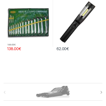
144.00
€
138.00
€
62.00
€
B
r