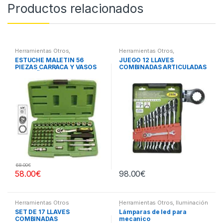
Productos relacionados
Herramientas Otros
,
Herramientas Otros
,
Herramientas De Mano
,
Herramientas De Mano
,
ESTUCHE MALETIN 56
JUEGO 12 LLAVES
Herramientas De Mano
,
Herramientas De Mano
PIEZAS CARRACA Y VASOS
COMBINADAS ARTICULADAS
Maletines Herramientas,
Extractores, Compresímetros,
PEQUEÑOS
otros
68.00
€
58.00
€
98.00
€
Herramientas Otros
Herramientas Otros
,
Iluminación
| Linternas Led
SET DE 17 LLAVES
Lámparas de led para
COMBINADAS
mecanico