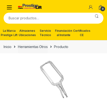
Skip
Skip
to
to
0
navigation
content
Buscar
por:
La Marca
Almacenes
Servicio
Financiación
Certificados
Prestige Lift
Ubicaciones
Técnico
al Instante
CE
Inicio
Herramientas Otros
Producto