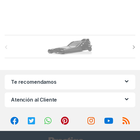
B
r
a
n
Te recomendamos
d
Atención al Cliente
s
C
a