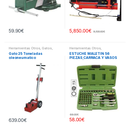
59.90
€
5,850.00
€
8,100.00
€
Herramientas Otros
,
Gatos,
Herramientas Otros
,
Soportes y Hidraulica
Herramientas De Mano
,
Gato 25 Toneladas
ESTUCHE MALETIN 56
Herramientas De Mano
,
oleoneumatico
PIEZAS CARRACA Y VASOS
Maletines Herramientas,
Extractores, Compresímetros,
PEQUEÑOS
otros
68.00
€
58.00
€
639.00
€