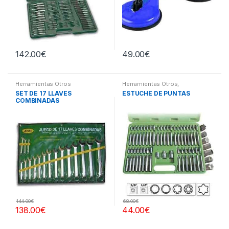
142.00
€
49.00
€
Herramientas Otros
Herramientas Otros
,
Herramientas De Mano
,
SET DE 17 LLAVES
ESTUCHE DE PUNTAS
Herramientas De Mano
,
COMBINADAS
Maletines Herramientas,
Extractores, Compresímetros,
otros
144.00
€
68.00
€
138.00
€
44.00
€