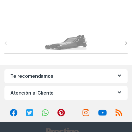
B
r
a
n
Te recomendamos
d
Atención al Cliente
s
C
a
r