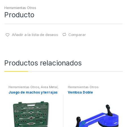
Herramientas Otros
Producto
Añadir a la lista de deseos
Comparar
Productos relacionados
Herramientas Otros
,
Area Metal,
Herramientas Otros
Roscas, Herramientas
,
Juego de machos y terrajas
Ventosa Doble
Maletines Herramientas,
Extractores, Compresímetros,
otros