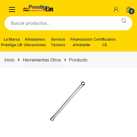
Skip
Skip
to
to
0
navigation
content
Buscar
por:
La Marca
Almacenes
Servicio
Financiación
Certificados
Prestige Lift
Ubicaciones
Técnico
al Instante
CE
Inicio
Herramientas Otros
Producto