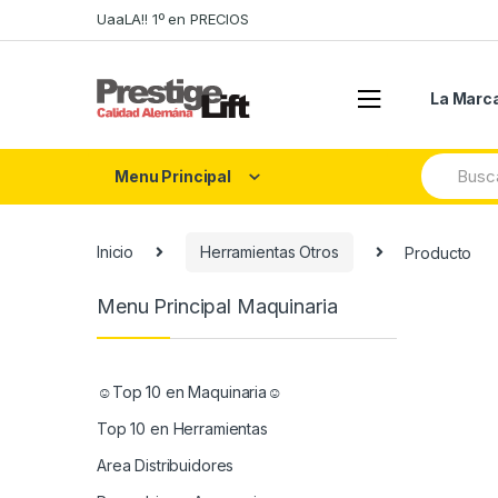
Skip
Skip
UaaLA!! 1º en PRECIOS
to
to
navigation
content
La Marc
Search
Menu Principal
for:
Inicio
Herramientas Otros
Producto
Menu Principal Maquinaria
☺Top 10 en Maquinaria☺
Top 10 en Herramientas
Area Distribuidores