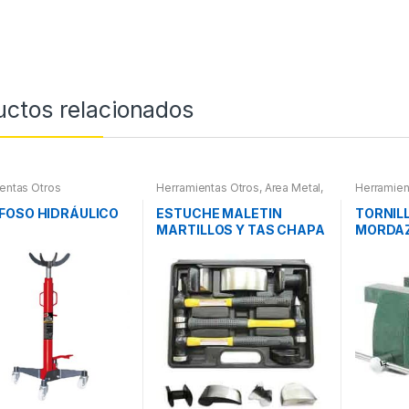
uctos relacionados
entas Otros
Herramientas Otros
,
Area Metal,
Herramien
Roscas, Herramientas
,
Chapa y
Pintura
,
Maletines Herramientas,
FOSO HIDRÁULICO
ESTUCHE MALETIN
TORNIL
Extractores, Compresímetros,
MARTILLOS Y TAS CHAPA
MORDA
otros
Y PINTURA