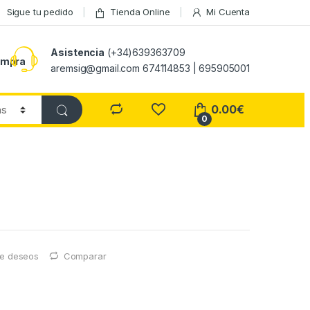
Sigue tu pedido
Tienda Online
Mi Cuenta
Asistencia
(+34)639363709
ompra
aremsig@gmail.com 674114853 | 695905001
0.00
€
0
 de deseos
Comparar