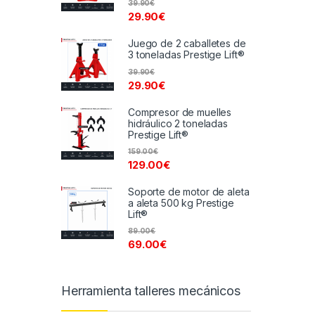
39.90
€
29.90
€
Juego de 2 caballetes de
3 toneladas Prestige Lift®
39.90
€
29.90
€
Compresor de muelles
hidráulico 2 toneladas
Prestige Lift®
159.00
€
129.00
€
Soporte de motor de aleta
a aleta 500 kg Prestige
Lift®
89.00
€
69.00
€
Herramienta talleres mecánicos