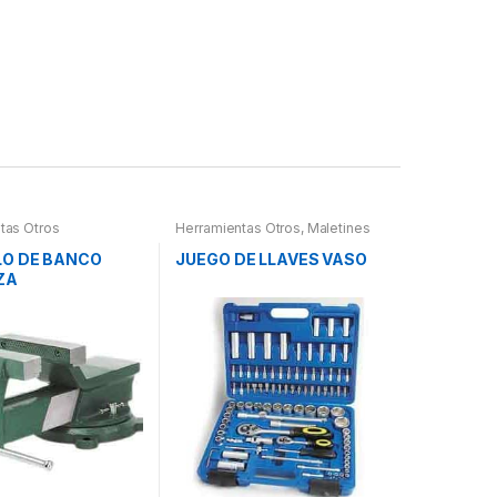
tas Otros
Herramientas Otros
,
Maletines
Herramientas, Extractores,
Compresímetros, otros
LO DE BANCO
JUEGO DE LLAVES VASO
ZA