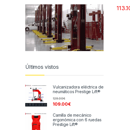
113.1
Últimos vistos
Vulcanizadora eléctrica de
neumáticos Prestige Lift®
129.00
€
109.00
€
Camilla de mecánico
ergonómica con 6 ruedas
Prestige Lift®