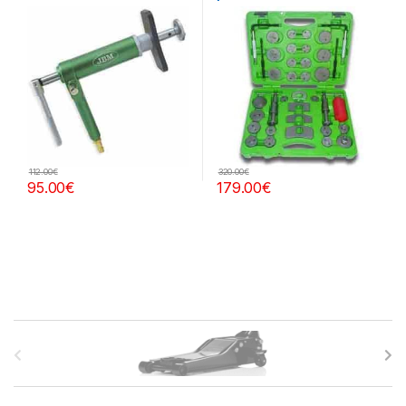
112.00
€
320.00
€
95.00
€
179.00
€
B
r