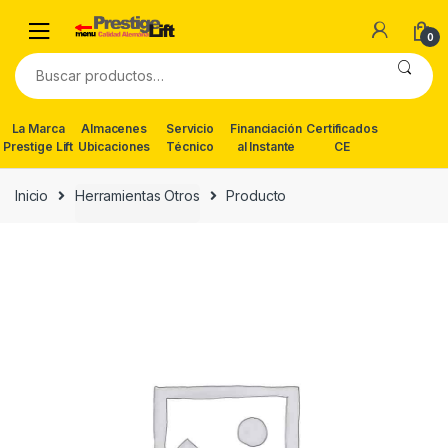
Skip
Skip
to
to
0
navigation
content
Buscar
por:
La Marca
Almacenes
Servicio
Financiación
Certificados
Prestige Lift
Ubicaciones
Técnico
al Instante
CE
Inicio
Herramientas Otros
Producto