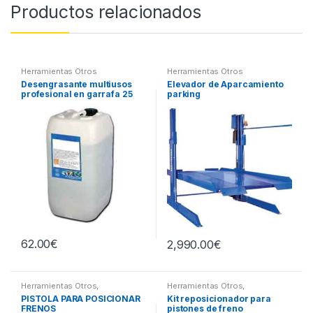
Productos relacionados
Herramientas Otros
Herramientas Otros
Desengrasante multiusos
Elevador de Aparcamiento
profesional en garrafa 25
parking
litros
62.00
€
2,990.00
€
Herramientas Otros
,
Herramientas Otros
,
Herramientas Frenos y
Herramientas Frenos y
PISTOLA PARA POSICIONAR
Kit reposicionador para
Refrigeración
Refrigeración
FRENOS
pistones de freno