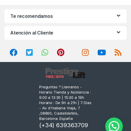
a
n
Te recomendamos
d
Atención al Cliente
s
C
a
r
o
Preguntas ? Llamanos -
Horario Tienda y Asistencia :
u
9:00 a 13:30 | 15:30 a 19h
Horario : De 9h a 21h | 7 Días
s
- Av. d'Habana Vieja, 7
,08860, Castelldefels,
e
Barcelona. España
(+34) 639363709
l