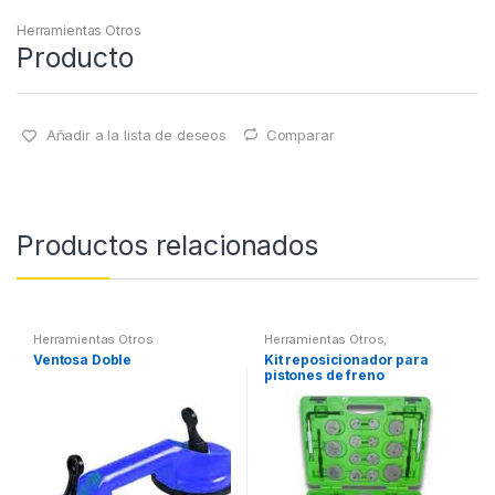
Herramientas Otros
Producto
Añadir a la lista de deseos
Comparar
Productos relacionados
Herramientas Otros
Herramientas Otros
,
Herramientas Frenos y
Ventosa Doble
Kit reposicionador para
Refrigeración
pistones de freno