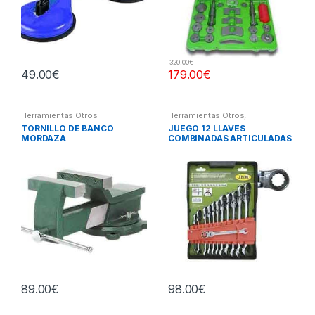
320.00
€
49.00
€
179.00
€
Herramientas Otros
Herramientas Otros
,
Herramientas De Mano
,
TORNILLO DE BANCO
JUEGO 12 LLAVES
Herramientas De Mano
MORDAZA
COMBINADAS ARTICULADAS
89.00
€
98.00
€