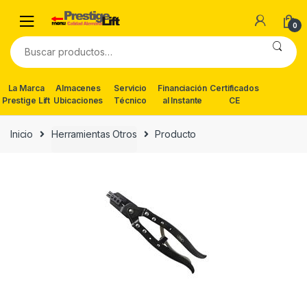
Skip
Skip
to
to
0
navigation
content
Buscar
por:
La Marca
Almacenes
Servicio
Financiación
Certificados
Prestige Lift
Ubicaciones
Técnico
al Instante
CE
Inicio
Herramientas Otros
Producto