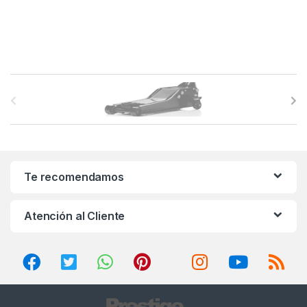
B
r
a
n
Te recomendamos
d
Atención al Cliente
s
C
a
r