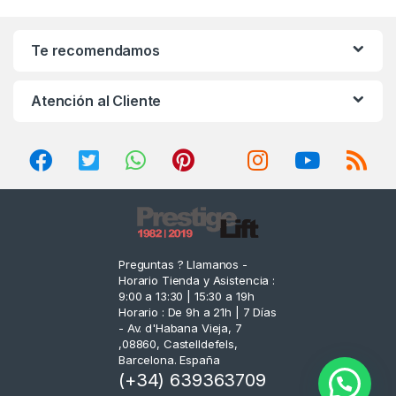
a
n
Te recomendamos
d
Atención al Cliente
s
C
a
r
o
Preguntas ? Llamanos -
Horario Tienda y Asistencia :
u
9:00 a 13:30 | 15:30 a 19h
Horario : De 9h a 21h | 7 Días
s
- Av. d'Habana Vieja, 7
,08860, Castelldefels,
e
Barcelona. España
(+34) 639363709
l