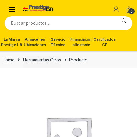
Skip
Skip
to
to
0
navigation
content
Buscar
por:
La Marca
Almacenes
Servicio
Financiación
Certificados
Prestige Lift
Ubicaciones
Técnico
al Instante
CE
Inicio
Herramientas Otros
Producto