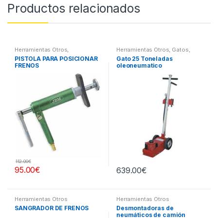
Productos relacionados
Herramientas Otros
,
Herramientas Otros
,
Gatos,
Herramientas Frenos y
Soportes y Hidraulica
PISTOLA PARA POSICIONAR
Gato 25 Toneladas
Refrigeración
FRENOS
oleoneumatico
112.00
€
95.00
€
639.00
€
Herramientas Otros
Herramientas Otros
SANGRADOR DE FRENOS
Desmontadoras de
neumáticos de camión