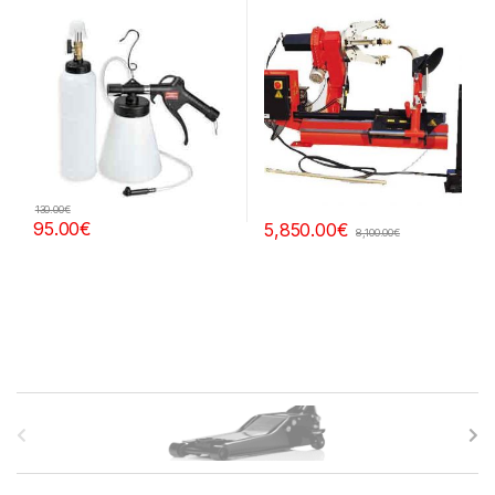
130.00
€
95.00
€
5,850.00
€
8,100.00
€
B
r