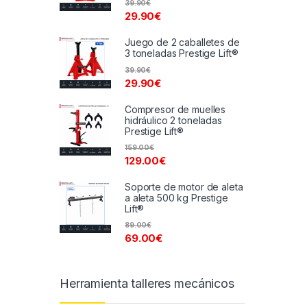
39.90
€
29.90
€
Juego de 2 caballetes de
3 toneladas Prestige Lift®
39.90
€
29.90
€
Compresor de muelles
hidráulico 2 toneladas
Prestige Lift®
159.00
€
129.00
€
Soporte de motor de aleta
a aleta 500 kg Prestige
Lift®
89.00
€
69.00
€
Herramienta talleres mecánicos