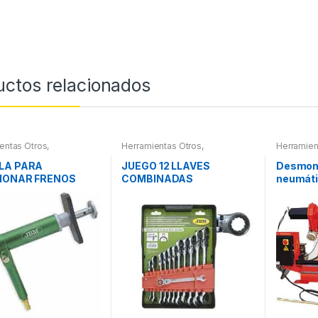
uctos relacionados
entas Otros
,
Herramientas Otros
,
Herramien
entas Frenos y
Herramientas De Mano
,
ración
Herramientas De Mano
LA PARA
JUEGO 12 LLAVES
Desmon
IONAR FRENOS
COMBINADAS
neumáti
ARTICULADAS