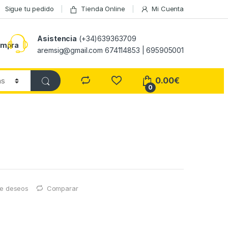
Sigue tu pedido
Tienda Online
Mi Cuenta
Asistencia
(+34)639363709
ompra
aremsig@gmail.com 674114853 | 695905001
0.00
€
0
 de deseos
Comparar