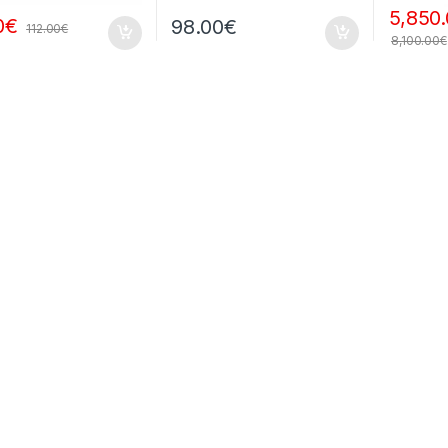
5,850
0
€
98.00
€
112.00
€
8,100.00
€