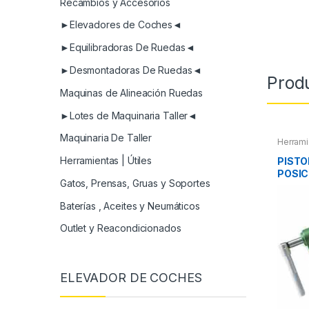
Recambios y Accesorios
►Elevadores de Coches◄
►Equilibradoras De Ruedas◄
►Desmontadoras De Ruedas◄
Prod
Maquinas de Alineación Ruedas
►Lotes de Maquinaria Taller◄
Maquinaria De Taller
Herrami
Herrami
Refrige
Herramientas | Útiles
PISTO
POSIC
Gatos, Prensas, Gruas y Soportes
Baterías , Aceites y Neumáticos
Outlet y Reacondicionados
ELEVADOR DE COCHES