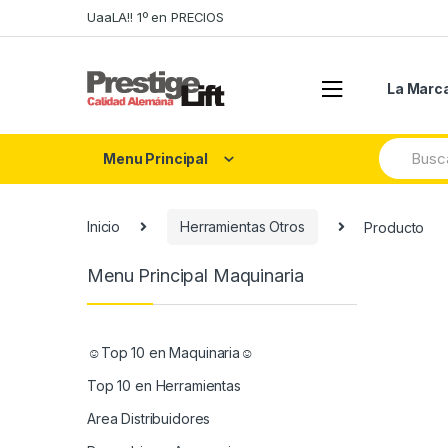
Skip
Skip
UaaLA!! 1º en PRECIOS
to
to
navigation
content
La Marc
Search
Menu Principal
for:
Inicio
Herramientas Otros
Producto
Menu Principal Maquinaria
☺Top 10 en Maquinaria☺
Top 10 en Herramientas
Area Distribuidores