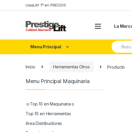
Skip
Skip
UaaLA!! 1º en PRECIOS
to
to
navigation
content
La Marc
Search
Menu Principal
for:
Inicio
Herramientas Otros
Producto
Menu Principal Maquinaria
☺Top 10 en Maquinaria☺
Top 10 en Herramientas
Area Distribuidores