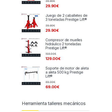
39.90
€
29.90
€
Juego de 2 caballetes de
3 toneladas Prestige Lift®
39.90
€
29.90
€
Compresor de muelles
hidráulico 2 toneladas
Prestige Lift®
159.00
€
129.00
€
Soporte de motor de aleta
a aleta 500 kg Prestige
Lift®
89.00
€
69.00
€
Herramienta talleres mecánicos