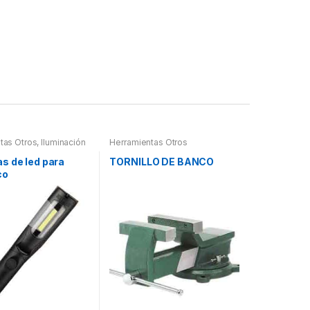
tas Otros
,
Iluminación
Herramientas Otros
s Led
s de led para
TORNILLO DE BANCO
co