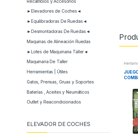
Recambios y Accesorios
►Elevadores de Coches◄
►Equilibradoras De Ruedas◄
►Desmontadoras De Ruedas◄
Prod
Maquinas de Alineación Ruedas
►Lotes de Maquinaria Taller◄
Maquinaria De Taller
Herrami
Herram
Herram
Herramientas | Útiles
JUEGO
COMB
Gatos, Prensas, Gruas y Soportes
ARTI
Baterías , Aceites y Neumáticos
Outlet y Reacondicionados
ELEVADOR DE COCHES