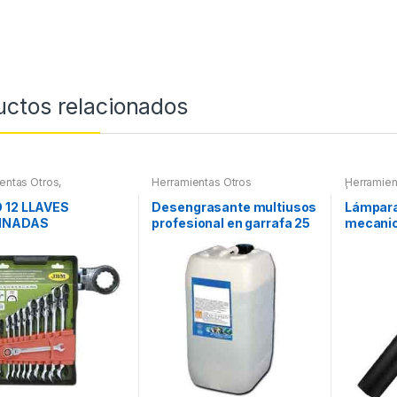
uctos relacionados
entas Otros
,
Herramientas Otros
Herramien
ientas De Mano
,
| Linterna
ientas De Mano
 12 LLAVES
Desengrasante multiusos
Lámpara
INADAS
profesional en garrafa 25
mecani
CULADAS
litros