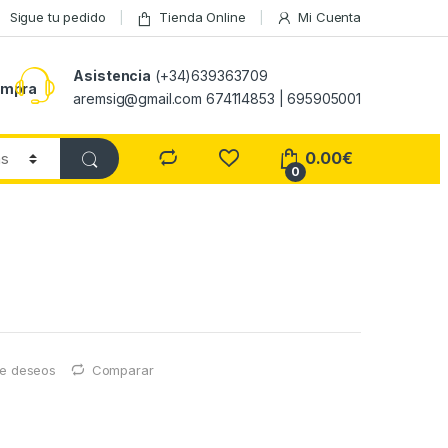
Sigue tu pedido
Tienda Online
Mi Cuenta
Asistencia
(+34)639363709
ompra
aremsig@gmail.com 674114853 | 695905001
0.00
€
0
 de deseos
Comparar