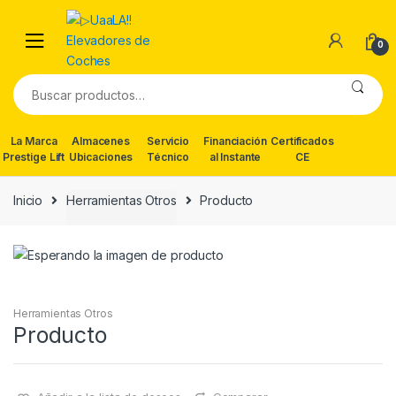
Skip
Skip
to
to
0
navigation
content
Buscar
por:
La Marca
Almacenes
Servicio
Financiación
Certificados
Prestige Lift
Ubicaciones
Técnico
al Instante
CE
Inicio
Herramientas Otros
Producto
Herramientas Otros
Producto