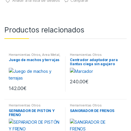
Añadir a la lista de deseos
Comparar
Productos relacionados
Herramientas Otros
,
Area Metal,
Herramientas Otros
Roscas, Herramientas
,
Juego de machos y terrajas
Centrador adaptador para
Maletines Herramientas,
llantas ciega sin agujero
Extractores, Compresímetros,
otros
central
240.00
€
142.00
€
Herramientas Otros
Herramientas Otros
SEPARADOR DE PISTÓN Y
SANGRADOR DE FRENOS
FRENO