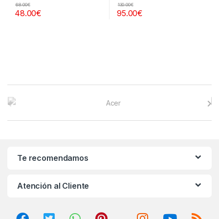
68.00
€
130.00
€
48.00
€
95.00
€
B
r
a
n
Te recomendamos
d
Atención al Cliente
s
C