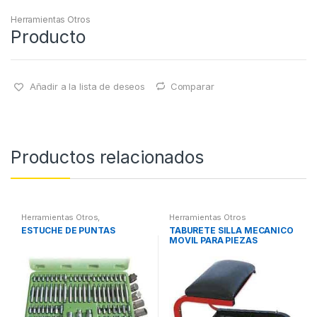
Herramientas Otros
Producto
Añadir a la lista de deseos
Comparar
Productos relacionados
Herramientas Otros
,
Herramientas Otros
Herramientas De Mano
,
ESTUCHE DE PUNTAS
TABURETE SILLA MECANICO
Herramientas De Mano
,
MOVIL PARA PIEZAS
Maletines Herramientas,
Extractores, Compresímetros,
otros