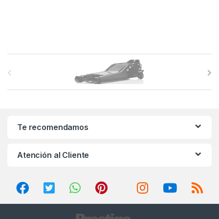
B
r
a
n
Te recomendamos
d
Atención al Cliente
s
C
a