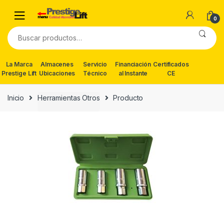
Skip
Skip
to
to
0
navigation
content
Buscar
por:
La Marca
Almacenes
Servicio
Financiación
Certificados
Prestige Lift
Ubicaciones
Técnico
al Instante
CE
Inicio
Herramientas Otros
Producto