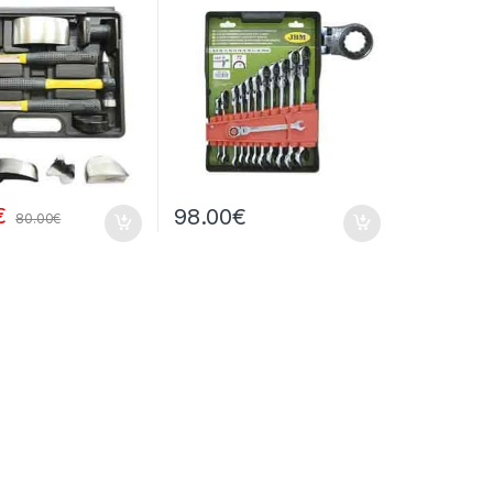
€
98.00
€
80.00
€