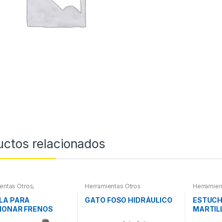
uctos relacionados
entas Otros
,
Herramientas Otros
Herramien
entas Frenos y
Roscas, H
ración
Pintura
,
Ma
LA PARA
GATO FOSO HIDRÁULICO
ESTUCH
Extractor
IONAR FRENOS
MARTIL
otros
Y PINT