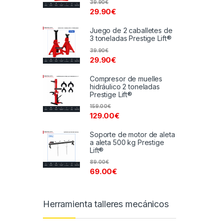
39.90
€
29.90
€
Juego de 2 caballetes de
3 toneladas Prestige Lift®
39.90
€
29.90
€
Compresor de muelles
hidráulico 2 toneladas
Prestige Lift®
159.00
€
129.00
€
Soporte de motor de aleta
a aleta 500 kg Prestige
Lift®
89.00
€
69.00
€
Herramienta talleres mecánicos