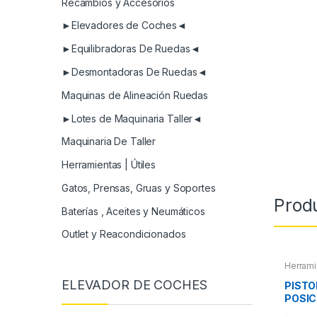
Recambios y Accesorios
►Elevadores de Coches◄
►Equilibradoras De Ruedas◄
►Desmontadoras De Ruedas◄
Maquinas de Alineación Ruedas
►Lotes de Maquinaria Taller◄
Maquinaria De Taller
Herramientas | Útiles
Gatos, Prensas, Gruas y Soportes
Prod
Baterías , Aceites y Neumáticos
Outlet y Reacondicionados
Herrami
Herrami
ELEVADOR DE COCHES
Refrige
PISTO
POSIC