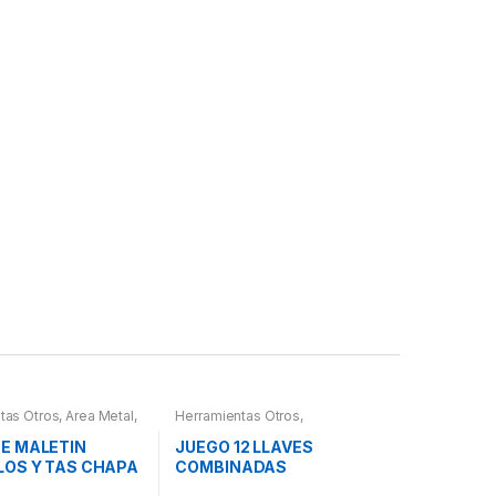
tas Otros
,
Area Metal,
Herramientas Otros
,
erramientas
,
Chapa y
Herramientas De Mano
,
letines Herramientas,
Herramientas De Mano
E MALETIN
JUEGO 12 LLAVES
es, Compresímetros,
LOS Y TAS CHAPA
COMBINADAS
URA
ARTICULADAS