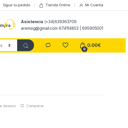
Sigue tu pedido
Tienda Online
Mi Cuenta
Asistencia
(+34)639363709
ompra
aremsig@gmail.com 674114853 | 695905001
0.00
€
0
 de deseos
Comparar