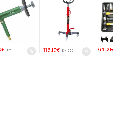
0
€
64.00
113.10
€
112.00
€
134.00
€