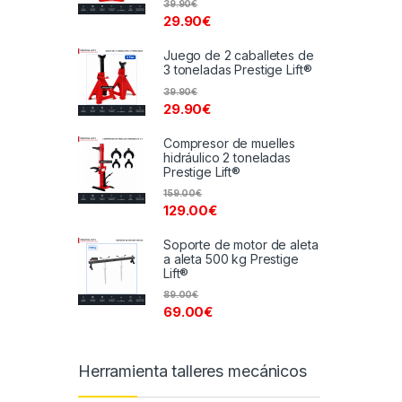
39.90
€
29.90
€
Juego de 2 caballetes de
3 toneladas Prestige Lift®
39.90
€
29.90
€
Compresor de muelles
hidráulico 2 toneladas
Prestige Lift®
159.00
€
129.00
€
Soporte de motor de aleta
a aleta 500 kg Prestige
Lift®
89.00
€
69.00
€
Herramienta talleres mecánicos