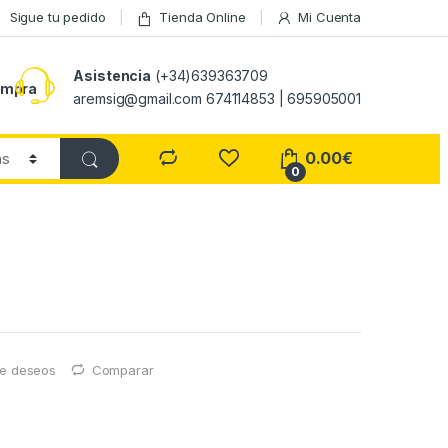
Sigue tu pedido
Tienda Online
Mi Cuenta
Asistencia
(+34)639363709
ompra
aremsig@gmail.com 674114853 | 695905001
0.00
€
0
 de deseos
Comparar