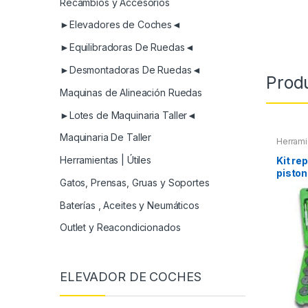
Recambios y Accesorios
►Elevadores de Coches◄
►Equilibradoras De Ruedas◄
►Desmontadoras De Ruedas◄
Prod
Maquinas de Alineación Ruedas
►Lotes de Maquinaria Taller◄
Maquinaria De Taller
Herrami
Herrami
Refrige
Herramientas | Útiles
Kit re
piston
Gatos, Prensas, Gruas y Soportes
Baterías , Aceites y Neumáticos
Outlet y Reacondicionados
ELEVADOR DE COCHES