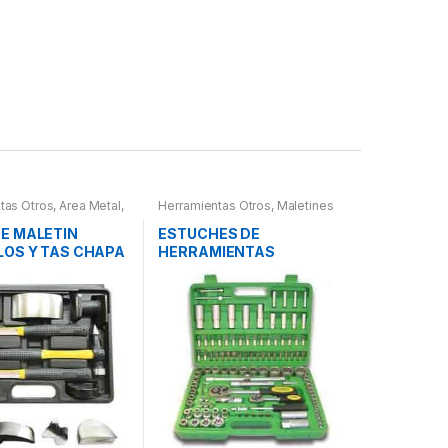
tas Otros
,
Area Metal,
Herramientas Otros
,
Maletines
erramientas
,
Chapa y
Herramientas, Extractores,
letines Herramientas,
Compresímetros, otros
E MALETIN
ESTUCHES DE
es, Compresímetros,
LOS Y TAS CHAPA
HERRAMIENTAS
URA