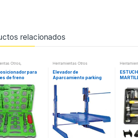
uctos relacionados
entas Otros
,
Herramientas Otros
Herramien
entas Frenos y
Roscas, H
ración
Pintura
,
Ma
posicionador para
Elevador de
ESTUCH
Extractor
es de freno
Aparcamiento parking
MARTIL
otros
Y PINT