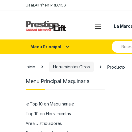
Skip
Skip
UaaLA!! 1º en PRECIOS
to
to
navigation
content
La Marc
Search
Menu Principal
for:
Inicio
Herramientas Otros
Producto
Menu Principal Maquinaria
☺Top 10 en Maquinaria☺
Top 10 en Herramientas
Area Distribuidores