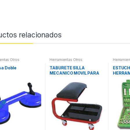
uctos relacionados
entas Otros
Herramientas Otros
Herramien
Herramient
Compresím
sa Doble
TABURETE SILLA
ESTUCH
MECANICO MOVIL PARA
HERRAM
PIEZAS