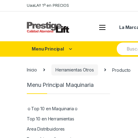
Skip
Skip
UaaLA!! 1º en PRECIOS
to
to
navigation
content
La Marc
Search
Menu Principal
for:
Inicio
Herramientas Otros
Producto
Menu Principal Maquinaria
☺Top 10 en Maquinaria☺
Top 10 en Herramientas
Area Distribuidores