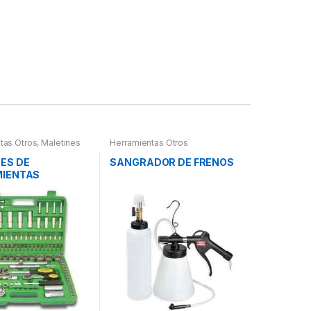
tas Otros
,
Maletines
Herramientas Otros
as, Extractores,
etros, otros
ES DE
SANGRADOR DE FRENOS
IENTAS