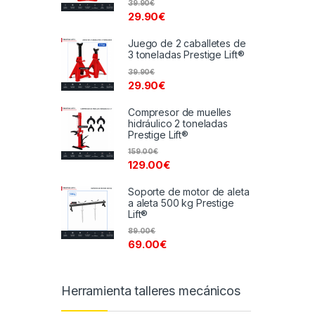
39.90
€
29.90
€
Juego de 2 caballetes de
3 toneladas Prestige Lift®
39.90
€
29.90
€
Compresor de muelles
hidráulico 2 toneladas
Prestige Lift®
159.00
€
129.00
€
Soporte de motor de aleta
a aleta 500 kg Prestige
Lift®
89.00
€
69.00
€
Herramienta talleres mecánicos