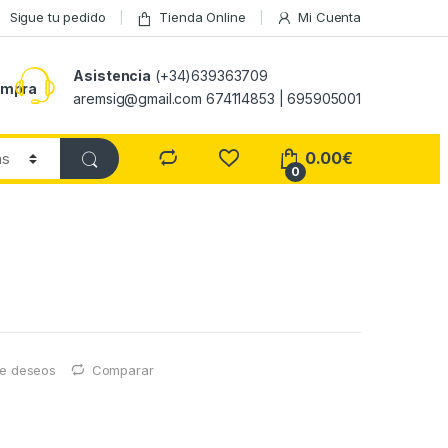
Sigue tu pedido
Tienda Online
Mi Cuenta
Asistencia
(+34)639363709
ompra
aremsig@gmail.com 674114853 | 695905001
0.00
€
0
 de deseos
Comparar