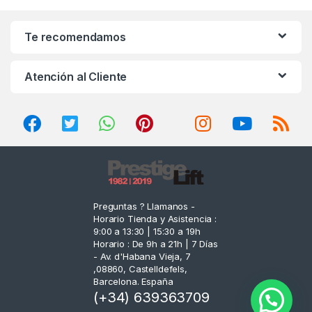
a
n
Te recomendamos
d
Atención al Cliente
s
C
a
r
o
Preguntas ? Llamanos -
Horario Tienda y Asistencia :
u
9:00 a 13:30 | 15:30 a 19h
Horario : De 9h a 21h | 7 Días
s
- Av. d'Habana Vieja, 7
,08860, Castelldefels,
e
Barcelona. España
(+34) 639363709
l