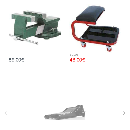
60.00
€
89.00
€
48.00
€
B
r