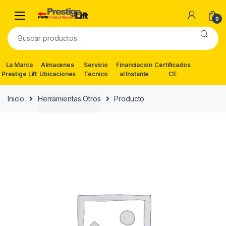
Skip
Skip
to
to
0
navigation
content
Buscar
por:
La Marca
Almacenes
Servicio
Financiación
Certificados
Prestige Lift
Ubicaciones
Técnico
al Instante
CE
Inicio
Herramientas Otros
Producto