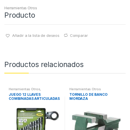
Herramientas Otros
Producto
Añadir a la lista de deseos
Comparar
Productos relacionados
Herramientas Otros
,
Herramientas Otros
Herramientas De Mano
,
JUEGO 12 LLAVES
TORNILLO DE BANCO
Herramientas De Mano
COMBINADAS ARTICULADAS
MORDAZA