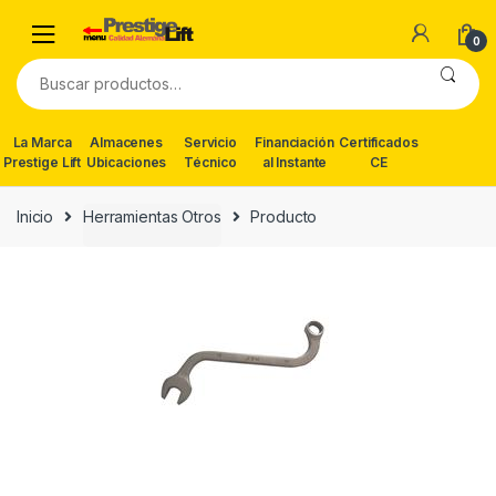
Skip
Skip
to
to
0
navigation
content
Buscar
por:
La Marca
Almacenes
Servicio
Financiación
Certificados
Prestige Lift
Ubicaciones
Técnico
al Instante
CE
Inicio
Herramientas Otros
Producto