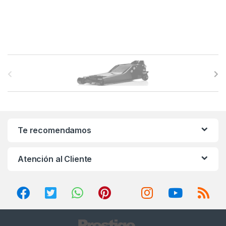
B
r
a
n
Te recomendamos
d
Atención al Cliente
s
C
a
r