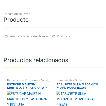
Herramientas Otros
Producto
Añadir a la lista de deseos
Comparar
Productos relacionados
Herramientas Otros
,
Area Metal,
Herramientas Otros
Roscas, Herramientas
,
Chapa y
ESTUCHE MALETIN
TABURETE SILLA MECANICO
Pintura
,
Maletines Herramientas,
MARTILLOS Y TAS CHAPA Y
MOVIL PARA PIEZAS
Extractores, Compresímetros,
otros
PINTURA