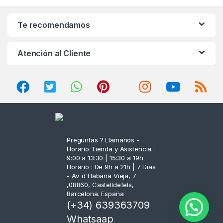
n
Te recomendamos
d
Atención al Cliente
s
C
a
r
o
Preguntas ? Llamanos -
Horario Tienda y Asistencia :
u
9:00 a 13:30 | 15:30 a 19h
Horario : De 9h a 21h | 7 Días
s
- Av. d'Habana Vieja, 7
,08860, Castelldefels,
Barcelona. España
e
(+34) 639363709
l
Whatsaap