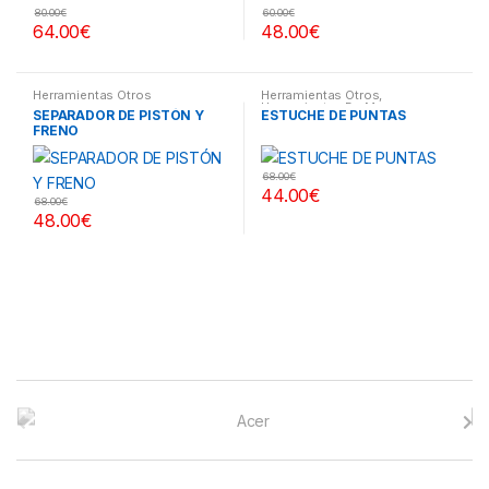
80.00
€
60.00
€
64.00
€
48.00
€
Herramientas Otros
Herramientas Otros
,
Herramientas De Mano
,
SEPARADOR DE PISTÓN Y
ESTUCHE DE PUNTAS
Herramientas De Mano
,
FRENO
Maletines Herramientas,
Extractores, Compresímetros,
otros
68.00
€
44.00
€
68.00
€
48.00
€
B
r
a