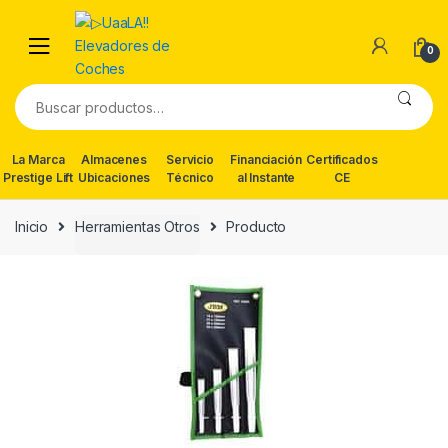
Skip
Skip
to
to
0
navigation
content
Buscar
por:
La Marca
Almacenes
Servicio
Financiación
Certificados
Prestige Lift
Ubicaciones
Técnico
al Instante
CE
Inicio
Herramientas Otros
Producto