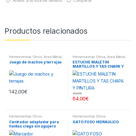
Añadir a la lista de deseos
Comparar
Productos relacionados
Herramientas Otros
,
Area Metal,
Herramientas Otros
,
Area Metal,
Roscas, Herramientas
,
Roscas, Herramientas
,
Chapa y
Juego de machos y terrajas
ESTUCHE MALETIN
Maletines Herramientas,
Pintura
,
Maletines Herramientas,
MARTILLOS Y TAS CHAPA Y
Extractores, Compresímetros,
Extractores, Compresímetros,
otros
otros
PINTURA
142.00
€
80.00
€
64.00
€
Herramientas Otros
Herramientas Otros
Centrador adaptador para
GATO FOSO HIDRÁULICO
llantas ciega sin agujero
central