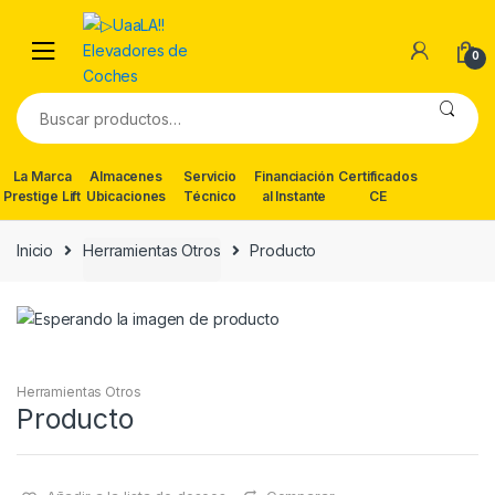
Skip
Skip
to
to
0
navigation
content
Buscar
por:
La Marca
Almacenes
Servicio
Financiación
Certificados
Prestige Lift
Ubicaciones
Técnico
al Instante
CE
Inicio
Herramientas Otros
Producto
Herramientas Otros
Producto