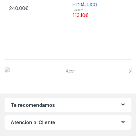
240.00
€
134.00
€
113.10
€
B
r
a
n
Te recomendamos
d
Atención al Cliente
s