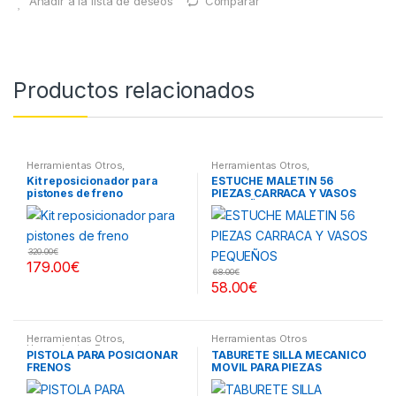
Añadir a la lista de deseos
Comparar
Productos relacionados
Herramientas Otros
,
Herramientas Otros
,
Herramientas Frenos y
Herramientas De Mano
,
Kit reposicionador para
ESTUCHE MALETIN 56
Refrigeración
Herramientas De Mano
,
pistones de freno
PIEZAS CARRACA Y VASOS
Maletines Herramientas,
Extractores, Compresímetros,
PEQUEÑOS
otros
320.00
€
179.00
€
68.00
€
58.00
€
Herramientas Otros
,
Herramientas Otros
Herramientas Frenos y
PISTOLA PARA POSICIONAR
TABURETE SILLA MECANICO
Refrigeración
FRENOS
MOVIL PARA PIEZAS