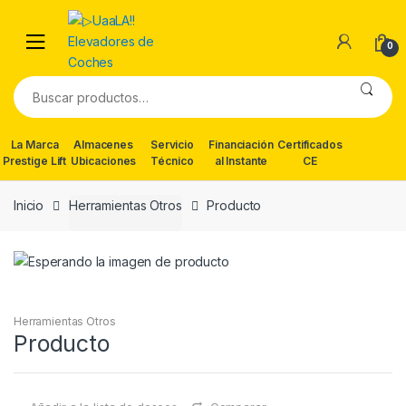
Skip
Skip
to
to
0
navigation
content
Buscar
por:
La Marca
Almacenes
Servicio
Financiación
Certificados
Prestige Lift
Ubicaciones
Técnico
al Instante
CE
Inicio
Herramientas Otros
Producto
Herramientas Otros
Producto