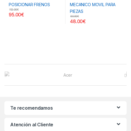
112.00
€
95.00
€
60.00
€
48.00
€
B
r
a
n
Te recomendamos
d
Atención al Cliente
s