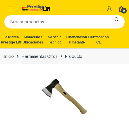
Skip
Skip
to
to
0
navigation
content
Buscar
por:
La Marca
Almacenes
Servicio
Financiación
Certificados
Prestige Lift
Ubicaciones
Técnico
al Instante
CE
Inicio
Herramientas Otros
Producto