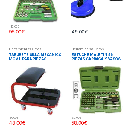
112.00
€
95.00
€
49.00
€
Herramientas Otros
Herramientas Otros
,
Herramientas De Mano
,
TABURETE SILLA MECANICO
ESTUCHE MALETIN 56
Herramientas De Mano
,
MOVIL PARA PIEZAS
PIEZAS CARRACA Y VASOS
Maletines Herramientas,
Extractores, Compresímetros,
PEQUEÑOS
otros
60.00
€
68.00
€
48.00
€
58.00
€