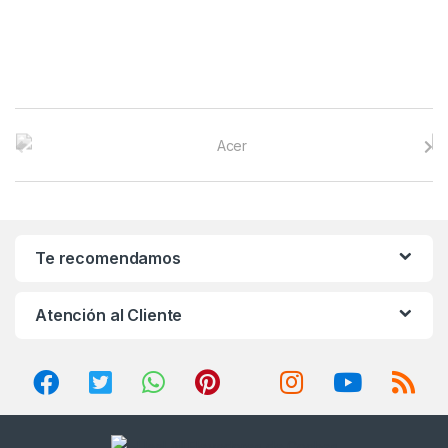
B
r
a
n
Te recomendamos
d
Atención al Cliente
s
C
a
r