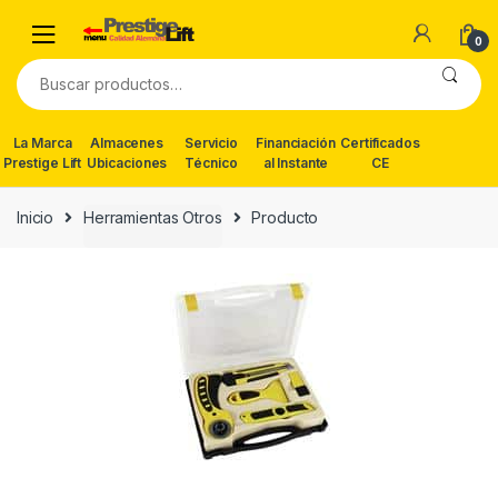
Skip
Skip
to
to
0
navigation
content
Buscar
por:
La Marca
Almacenes
Servicio
Financiación
Certificados
Prestige Lift
Ubicaciones
Técnico
al Instante
CE
Inicio
Herramientas Otros
Producto