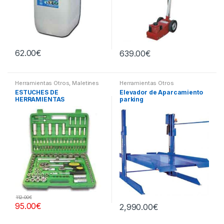
62.00
€
639.00
€
Herramientas Otros
,
Maletines
Herramientas Otros
Herramientas, Extractores,
ESTUCHES DE
Elevador de Aparcamiento
Compresímetros, otros
HERRAMIENTAS
parking
112.00
€
95.00
€
2,990.00
€