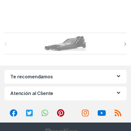
B
r
a
n
Te recomendamos
d
Atención al Cliente
s
C
a