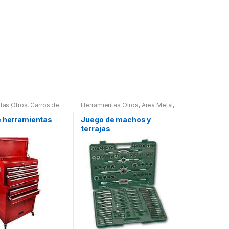
tas Otros
,
Carros de
Herramientas Otros
,
Area Metal,
tas | Bancos
Roscas, Herramientas
,
Maletines Herramientas,
e herramientas
Juego de machos y
Extractores, Compresímetros,
terrajas
otros