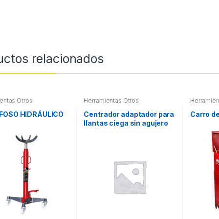
uctos relacionados
entas Otros
Herramientas Otros
Herramien
Herramien
FOSO HIDRÁULICO
Centrador adaptador para
Carro d
llantas ciega sin agujero
central