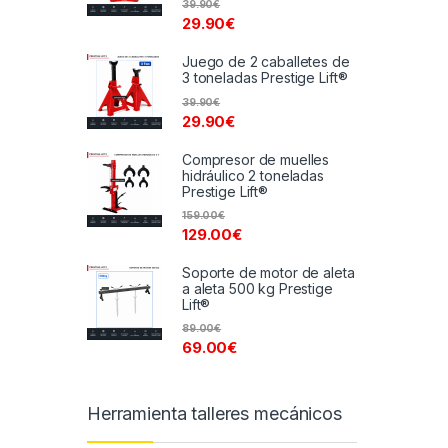
39.90
€
29.90
€
Juego de 2 caballetes de
3 toneladas Prestige Lift®
39.90
€
29.90
€
Compresor de muelles
hidráulico 2 toneladas
Prestige Lift®
159.00
€
129.00
€
Soporte de motor de aleta
a aleta 500 kg Prestige
Lift®
89.00
€
69.00
€
Herramienta talleres mecánicos