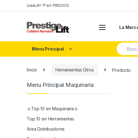
Skip
Skip
UaaLA!! 1º en PRECIOS
to
to
navigation
content
La Marc
Search
Menu Principal
for:
Inicio
Herramientas Otros
Producto
Menu Principal Maquinaria
☺Top 10 en Maquinaria☺
Top 10 en Herramientas
Area Distribuidores