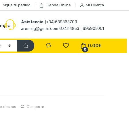
Sigue tu pedido
Tienda Online
Mi Cuenta
Asistencia
(+34)639363709
ompra
aremsig@gmail.com 674114853 | 695905001
0.00
€
0
 de deseos
Comparar