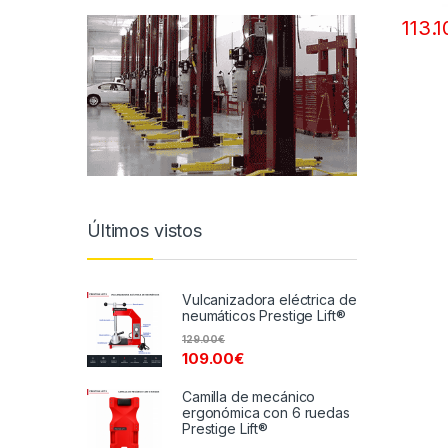
113.1
Últimos vistos
Vulcanizadora eléctrica de
neumáticos Prestige Lift®
129.00
€
109.00
€
Camilla de mecánico
ergonómica con 6 ruedas
Prestige Lift®