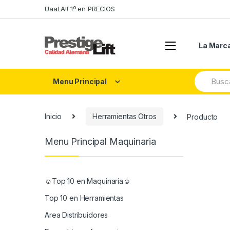
Skip
Skip
UaaLA!! 1º en PRECIOS
to
to
navigation
content
La Marc
Search
Menu Principal
for:
Inicio
Herramientas Otros
Producto
Menu Principal Maquinaria
☺Top 10 en Maquinaria☺
Top 10 en Herramientas
Area Distribuidores