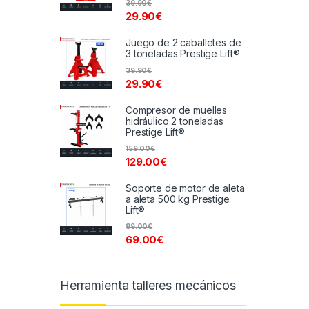
39.90
€
29.90
€
Juego de 2 caballetes de
3 toneladas Prestige Lift®
39.90
€
29.90
€
Compresor de muelles
hidráulico 2 toneladas
Prestige Lift®
159.00
€
129.00
€
Soporte de motor de aleta
a aleta 500 kg Prestige
Lift®
89.00
€
69.00
€
Herramienta talleres mecánicos