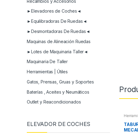
Recambios y Accesorios
►Elevadores de Coches◄
►Equilibradoras De Ruedas◄
►Desmontadoras De Ruedas◄
Maquinas de Alineación Ruedas
►Lotes de Maquinaria Taller◄
Maquinaria De Taller
Herramientas | Útiles
Gatos, Prensas, Gruas y Soportes
Prod
Baterías , Aceites y Neumáticos
Outlet y Reacondicionados
Herrami
ELEVADOR DE COCHES
TABUR
MECAN
PIEZA