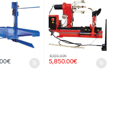
8,100.00
€
.00
€
5,850.00
€