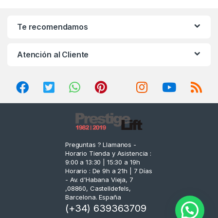
a
n
Te recomendamos
d
Atención al Cliente
s
C
a
r
o
Preguntas ? Llamanos -
Horario Tienda y Asistencia :
u
9:00 a 13:30 | 15:30 a 19h
Horario : De 9h a 21h | 7 Días
s
- Av. d'Habana Vieja, 7
,08860, Castelldefels,
e
Barcelona. España
(+34) 639363709
l