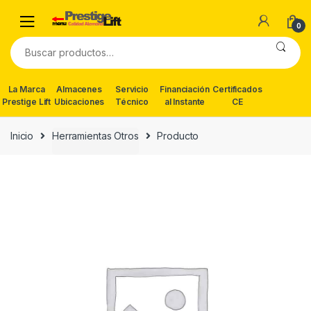
Skip
Skip
to
to
0
navigation
content
Buscar
por:
La Marca
Almacenes
Servicio
Financiación
Certificados
Prestige Lift
Ubicaciones
Técnico
al Instante
CE
Inicio
Herramientas Otros
Producto