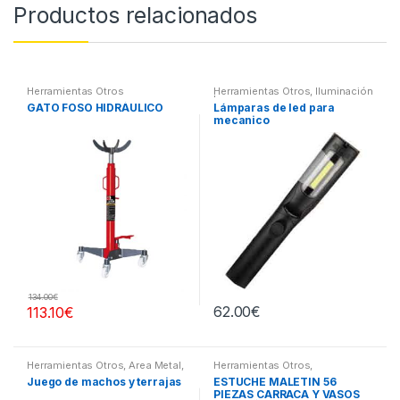
Productos relacionados
Herramientas Otros
Herramientas Otros
,
Iluminación
| Linternas Led
GATO FOSO HIDRÁULICO
Lámparas de led para
mecanico
134.00
€
62.00
€
113.10
€
Herramientas Otros
,
Area Metal,
Herramientas Otros
,
Roscas, Herramientas
,
Herramientas De Mano
,
Juego de machos y terrajas
ESTUCHE MALETIN 56
Maletines Herramientas,
Herramientas De Mano
,
PIEZAS CARRACA Y VASOS
Extractores, Compresímetros,
Maletines Herramientas,