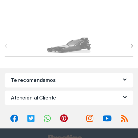
B
r
a
n
Te recomendamos
d
Atención al Cliente
s
C
a