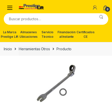
Skip
Skip
to
to
0
navigation
content
Buscar
por:
La Marca
Almacenes
Servicio
Financiación
Certificados
Prestige Lift
Ubicaciones
Técnico
al Instante
CE
Inicio
Herramientas Otros
Producto