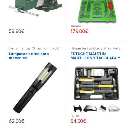
320.00
€
59.90
€
179.00
€
Herramientas Otros
,
Iluminación
Herramientas Otros
,
Area Metal,
| Linternas Led
Roscas, Herramientas
,
Chapa y
Lámparas de led para
ESTUCHE MALETIN
Pintura
,
Maletines Herramientas,
mecanico
MARTILLOS Y TAS CHAPA Y
Extractores, Compresímetros,
otros
PINTURA
80.00
€
62.00
€
64.00
€