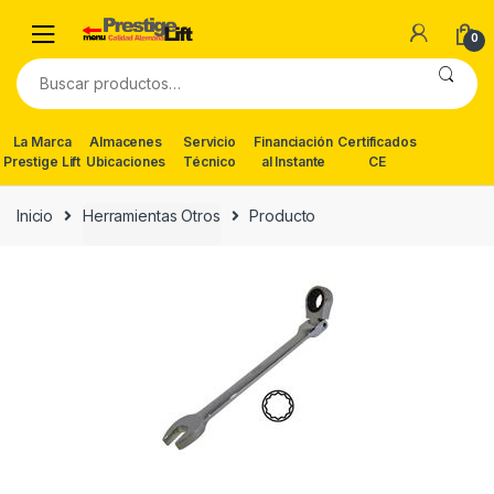
Skip
Skip
to
to
0
navigation
content
Buscar
por:
La Marca
Almacenes
Servicio
Financiación
Certificados
Prestige Lift
Ubicaciones
Técnico
al Instante
CE
Inicio
Herramientas Otros
Producto