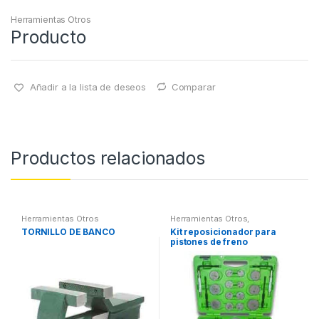
Herramientas Otros
Producto
Añadir a la lista de deseos
Comparar
Productos relacionados
Herramientas Otros
Herramientas Otros
,
Herramientas Frenos y
TORNILLO DE BANCO
Kit reposicionador para
Refrigeración
pistones de freno