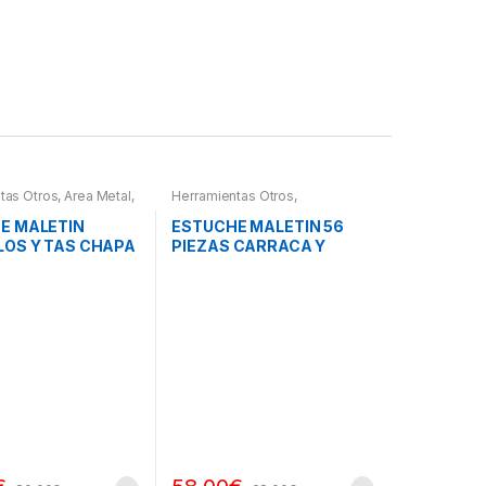
tas Otros
,
Area Metal,
Herramientas Otros
,
erramientas
,
Chapa y
Herramientas De Mano
,
letines Herramientas,
Herramientas De Mano
,
E MALETIN
ESTUCHE MALETIN 56
es, Compresímetros,
Maletines Herramientas,
LOS Y TAS CHAPA
PIEZAS CARRACA Y
Extractores, Compresímetros,
otros
URA
VASOS PEQUEÑOS