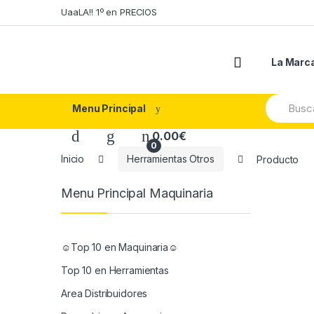
Skip
Skip
UaaLA!! 1º en PRECIOS
to
to
navigation
content
La Marc
Search
Menu Principal
for:
0.00
€
0
Inicio
Herramientas Otros
Producto
Menu Principal Maquinaria
☺Top 10 en Maquinaria☺
Top 10 en Herramientas
Area Distribuidores