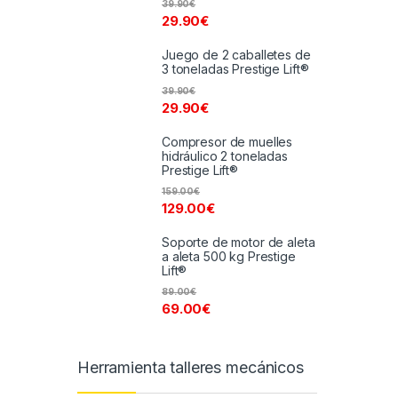
39.90
€
29.90
€
Juego de 2 caballetes de
3 toneladas Prestige Lift®
39.90
€
29.90
€
Compresor de muelles
hidráulico 2 toneladas
Prestige Lift®
159.00
€
129.00
€
Soporte de motor de aleta
a aleta 500 kg Prestige
Lift®
89.00
€
69.00
€
Herramienta talleres mecánicos