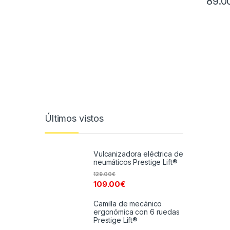
89.0
Últimos vistos
Vulcanizadora eléctrica de
neumáticos Prestige Lift®
129.00
€
109.00
€
Camilla de mecánico
ergonómica con 6 ruedas
Prestige Lift®