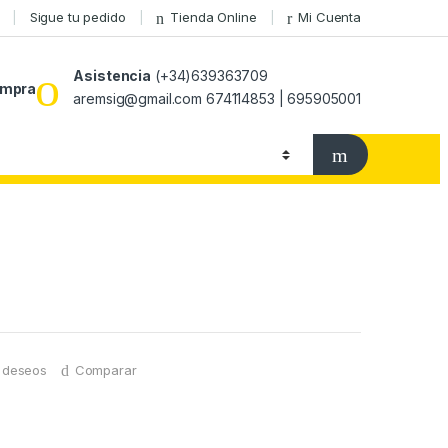
Sigue tu pedido
Tienda Online
Mi Cuenta
Asistencia
(+34)639363709
ompra
aremsig@gmail.com 674114853 | 695905001
e deseos
Comparar