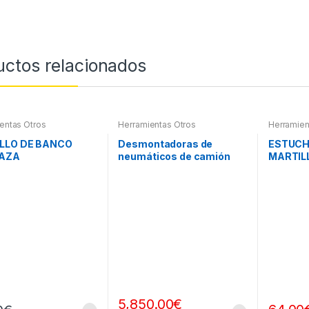
uctos relacionados
entas Otros
Herramientas Otros
Herramien
Roscas, H
Pintura
,
Ma
LLO DE BANCO
Desmontadoras de
ESTUCH
Extractor
AZA
neumáticos de camión
MARTIL
otros
Y PINT
5,850.00
€