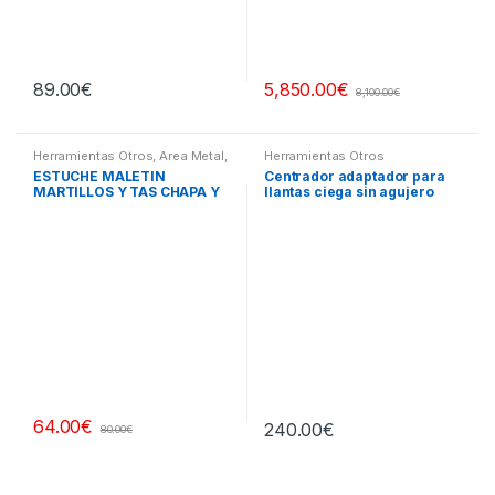
89.00
€
5,850.00
€
8,100.00
€
Herramientas Otros
,
Area Metal,
Herramientas Otros
Roscas, Herramientas
,
Chapa y
ESTUCHE MALETIN
Centrador adaptador para
Pintura
,
Maletines Herramientas,
MARTILLOS Y TAS CHAPA Y
llantas ciega sin agujero
Extractores, Compresímetros,
otros
PINTURA
central
64.00
€
240.00
€
80.00
€