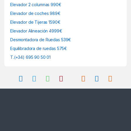
Elevador 2 columnas 990€
Elevador de coches 989€
Elevador de Tijeras 1590€
Elevador Alineación 4999€
Desmontadora de Ruedas 539€
Equilibradora de ruedas 575€
T.(+34) 695 90 50 01