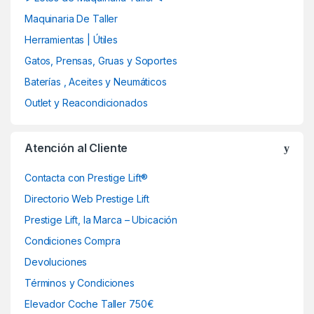
o
Maquinaria De Taller
u
Herramientas | Útiles
Gatos, Prensas, Gruas y Soportes
s
Baterías , Aceites y Neumáticos
e
Outlet y Reacondicionados
l
Atención al Cliente
Contacta con Prestige Lift®
Directorio Web Prestige Lift
Prestige Lift, la Marca – Ubicación
Condiciones Compra
Devoluciones
Términos y Condiciones
Elevador Coche Taller 750€