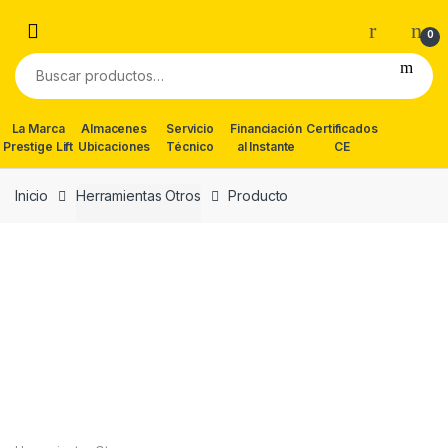
Skip
Skip
to
to
0
navigation
content
Buscar
por:
La Marca
Almacenes
Servicio
Financiación
Certificados
Prestige Lift
Ubicaciones
Técnico
al Instante
CE
Inicio
Herramientas Otros
Producto