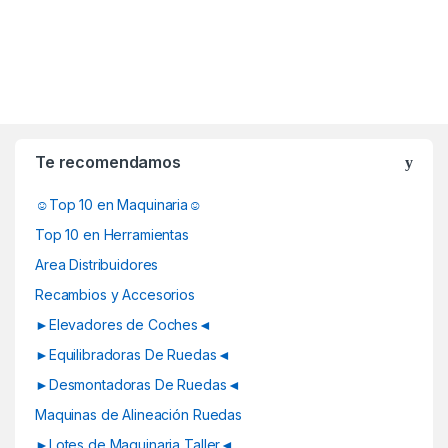
B
r
Te recomendamos
a
☺Top 10 en Maquinaria☺
n
Top 10 en Herramientas
d
Area Distribuidores
Recambios y Accesorios
s
►Elevadores de Coches◄
C
►Equilibradoras De Ruedas◄
a
►Desmontadoras De Ruedas◄
Maquinas de Alineación Ruedas
r
►Lotes de Maquinaria Taller◄