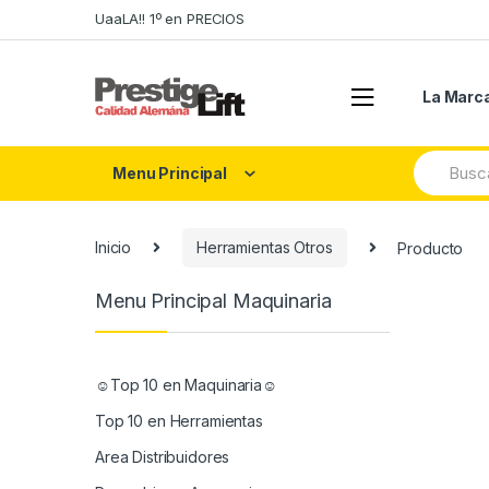
Skip
Skip
UaaLA!! 1º en PRECIOS
to
to
navigation
content
La Marc
Search
Menu Principal
for:
Inicio
Herramientas Otros
Producto
Menu Principal Maquinaria
☺Top 10 en Maquinaria☺
Top 10 en Herramientas
Area Distribuidores