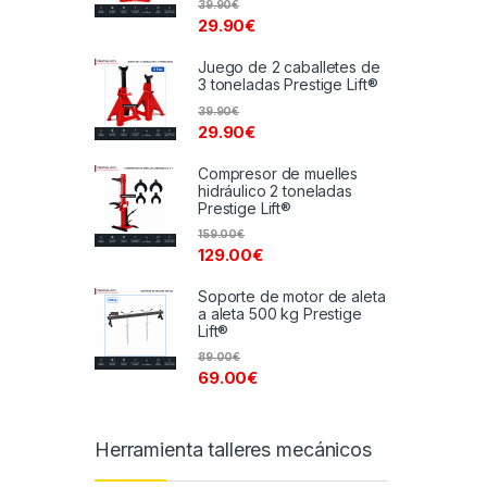
39.90
€
29.90
€
Juego de 2 caballetes de
3 toneladas Prestige Lift®
39.90
€
29.90
€
Compresor de muelles
hidráulico 2 toneladas
Prestige Lift®
159.00
€
129.00
€
Soporte de motor de aleta
a aleta 500 kg Prestige
Lift®
89.00
€
69.00
€
Herramienta talleres mecánicos