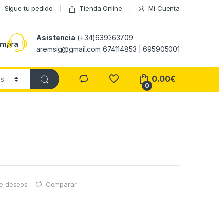
Sigue tu pedido
Tienda Online
Mi Cuenta
Asistencia
(+34)639363709
ompra
aremsig@gmail.com 674114853 | 695905001
0.00
€
0
 de deseos
Comparar