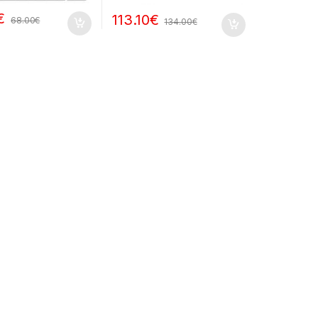
€
113.10
€
68.00
€
134.00
€