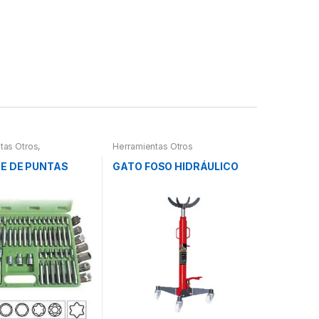
tas Otros
,
Herramientas Otros
ntas De Mano
,
ntas De Mano
,
E DE PUNTAS
GATO FOSO HIDRÁULICO
 Herramientas,
es, Compresímetros,