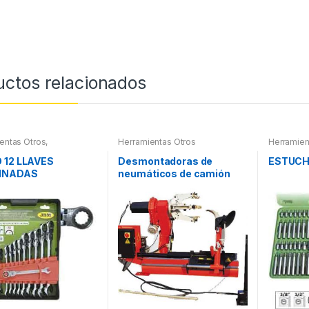
uctos relacionados
entas Otros
,
Herramientas Otros
Herramien
ientas De Mano
,
Herramie
ientas De Mano
Herramie
 12 LLAVES
Desmontadoras de
ESTUCH
Maletines
INADAS
neumáticos de camión
Extractor
otros
CULADAS