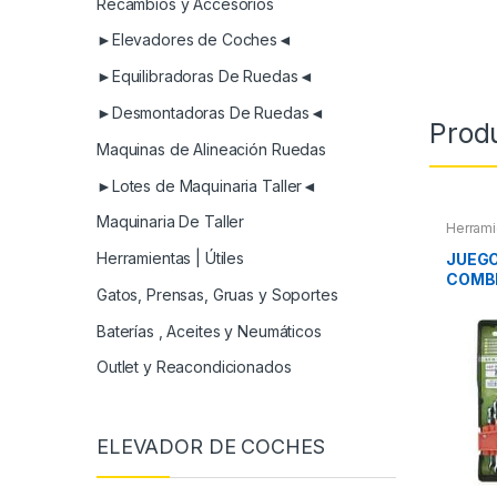
Recambios y Accesorios
►Elevadores de Coches◄
►Equilibradoras De Ruedas◄
►Desmontadoras De Ruedas◄
Prod
Maquinas de Alineación Ruedas
►Lotes de Maquinaria Taller◄
Maquinaria De Taller
Herrami
Herram
Herram
Herramientas | Útiles
JUEGO
COMB
Gatos, Prensas, Gruas y Soportes
ARTI
Baterías , Aceites y Neumáticos
Outlet y Reacondicionados
ELEVADOR DE COCHES