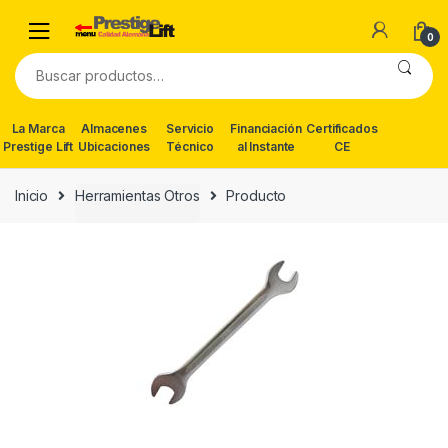
Skip
Skip
to
to
0
navigation
content
Buscar
por:
La Marca
Almacenes
Servicio
Financiación
Certificados
Prestige Lift
Ubicaciones
Técnico
al Instante
CE
Inicio
Herramientas Otros
Producto