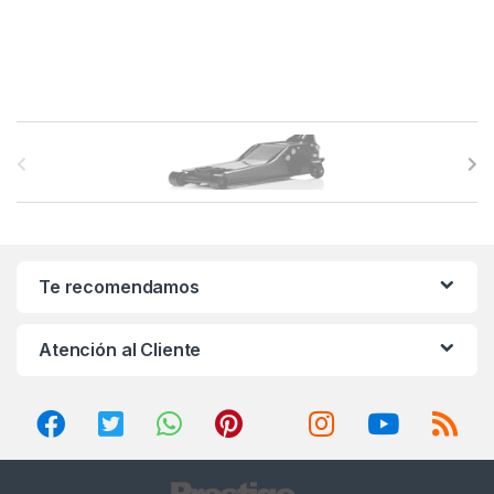
B
r
a
n
Te recomendamos
d
Atención al Cliente
s
C
a