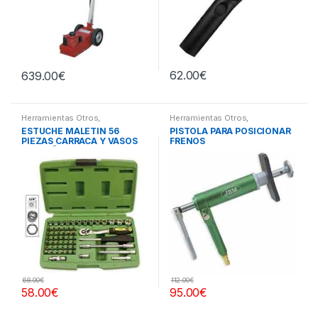
62.00
€
639.00
€
Herramientas Otros
,
Herramientas Otros
,
Herramientas De Mano
,
Herramientas Frenos y
ESTUCHE MALETIN 56
PISTOLA PARA POSICIONAR
Herramientas De Mano
,
Refrigeración
PIEZAS CARRACA Y VASOS
FRENOS
Maletines Herramientas,
Extractores, Compresímetros,
PEQUEÑOS
otros
68.00
€
112.00
€
58.00
€
95.00
€