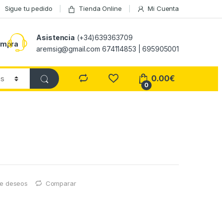
Sigue tu pedido
Tienda Online
Mi Cuenta
Asistencia
(+34)639363709
ompra
aremsig@gmail.com 674114853 | 695905001
0.00
€
0
 de deseos
Comparar