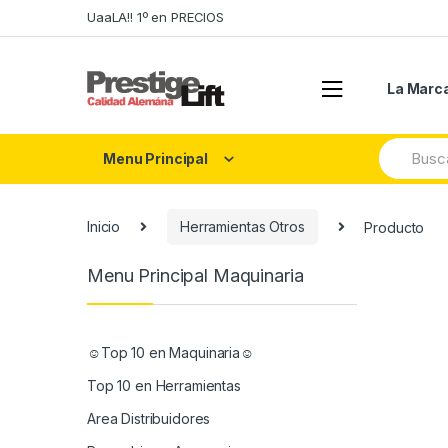
Skip
Skip
UaaLA!! 1º en PRECIOS
to
to
navigation
content
La Marc
Search
Menu Principal
for:
Inicio
Herramientas Otros
Producto
Menu Principal Maquinaria
☺Top 10 en Maquinaria☺
Top 10 en Herramientas
Area Distribuidores