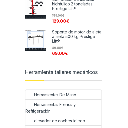
hidráulico 2 toneladas
Prestige Lift®
159.00
€
129.00
€
Soporte de motor de aleta
a aleta 500 kg Prestige
Lift®
89.00
€
69.00
€
Herramienta talleres mecánicos
Herramientas De Mano
Herramientas Frenos y
Refrigeración
elevador de coches toledo