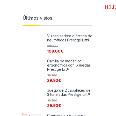
113.1
Últimos vistos
Vulcanizadora eléctrica de
neumáticos Prestige Lift®
129.00
€
109.00
€
Camilla de mecánico
ergonómica con 6 ruedas
Prestige Lift®
39.90
€
29.90
€
Juego de 2 caballetes de
3 toneladas Prestige Lift®
39.90
€
29.90
€
Compresor de muelles