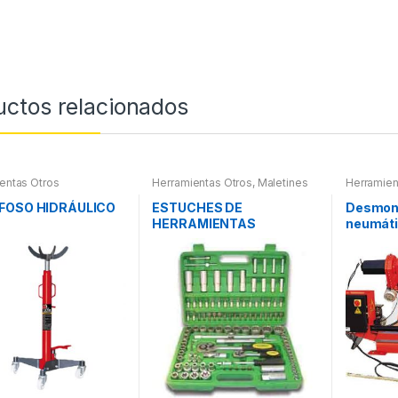
uctos relacionados
entas Otros
Herramientas Otros
,
Maletines
Herramien
Herramientas, Extractores,
Compresímetros, otros
FOSO HIDRÁULICO
ESTUCHES DE
Desmon
HERRAMIENTAS
neumáti