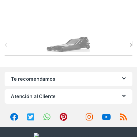
B
r
a
n
Te recomendamos
d
Atención al Cliente
s
C
a
r