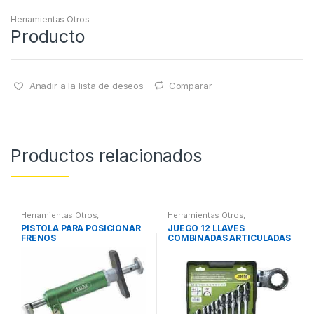
Herramientas Otros
Producto
Añadir a la lista de deseos
Comparar
Productos relacionados
Herramientas Otros
,
Herramientas Otros
,
Herramientas Frenos y
Herramientas De Mano
,
PISTOLA PARA POSICIONAR
JUEGO 12 LLAVES
Refrigeración
Herramientas De Mano
FRENOS
COMBINADAS ARTICULADAS