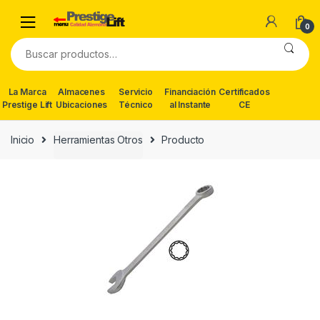
Skip
Skip
to
to
0
navigation
content
Buscar
por:
La Marca
Almacenes
Servicio
Financiación
Certificados
Prestige Lift
Ubicaciones
Técnico
al Instante
CE
Inicio
Herramientas Otros
Producto