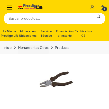
Skip
Skip
to
to
0
navigation
content
Buscar
por:
La Marca
Almacenes
Servicio
Financiación
Certificados
Prestige Lift
Ubicaciones
Técnico
al Instante
CE
Inicio
Herramientas Otros
Producto