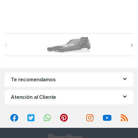
B
r
a
n
Te recomendamos
d
Atención al Cliente
s
C
a
r