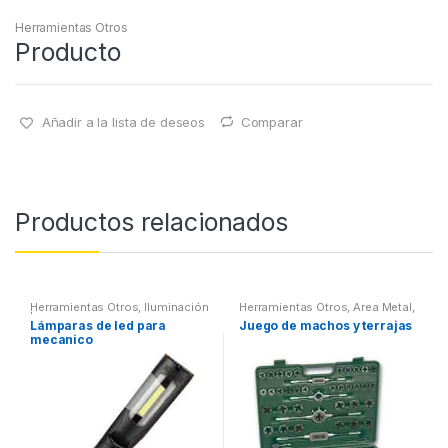
Herramientas Otros
Producto
Añadir a la lista de deseos
Comparar
Productos relacionados
Herramientas Otros
,
Iluminación
Herramientas Otros
,
Area Metal,
| Linternas Led
Roscas, Herramientas
,
Lámparas de led para
Juego de machos y terrajas
Maletines Herramientas,
mecanico
Extractores, Compresímetros,
otros