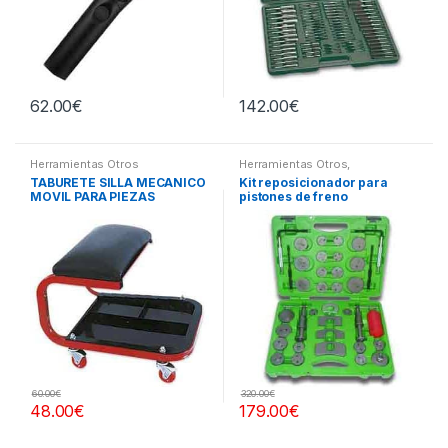
62.00
€
142.00
€
Herramientas Otros
Herramientas Otros
,
Herramientas Frenos y
TABURETE SILLA MECANICO
Kit reposicionador para
Refrigeración
MOVIL PARA PIEZAS
pistones de freno
60.00
€
320.00
€
48.00
€
179.00
€