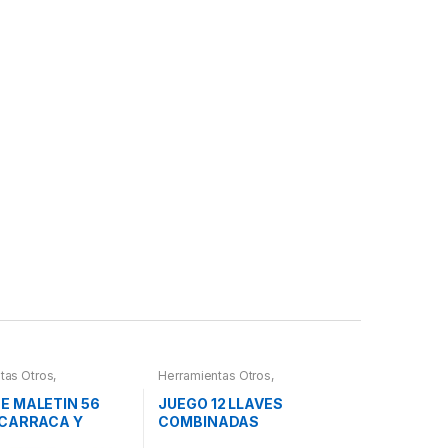
tas Otros
,
Herramientas Otros
,
ntas De Mano
,
Herramientas De Mano
,
ntas De Mano
,
Herramientas De Mano
E MALETIN 56
JUEGO 12 LLAVES
 Herramientas,
 CARRACA Y
COMBINADAS
es, Compresímetros,
PEQUEÑOS
ARTICULADAS