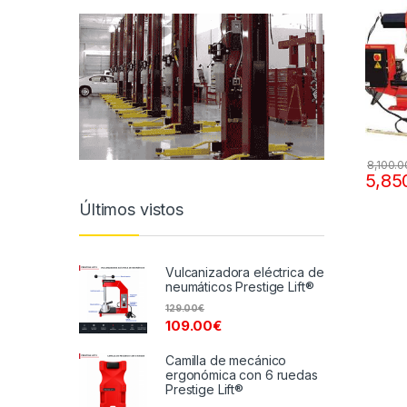
8,100.0
5,85
Últimos vistos
Vulcanizadora eléctrica de
neumáticos Prestige Lift®
129.00
€
109.00
€
Camilla de mecánico
ergonómica con 6 ruedas
Prestige Lift®