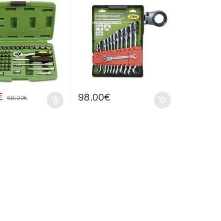
€
98.00
€
68.00
€