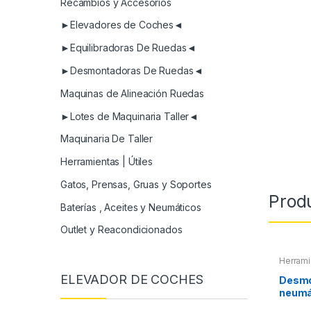
Recambios y Accesorios
►Elevadores de Coches◄
►Equilibradoras De Ruedas◄
►Desmontadoras De Ruedas◄
Maquinas de Alineación Ruedas
►Lotes de Maquinaria Taller◄
Maquinaria De Taller
Herramientas | Útiles
Gatos, Prensas, Gruas y Soportes
Prod
Baterías , Aceites y Neumáticos
Outlet y Reacondicionados
Herrami
ELEVADOR DE COCHES
Desmo
neumá