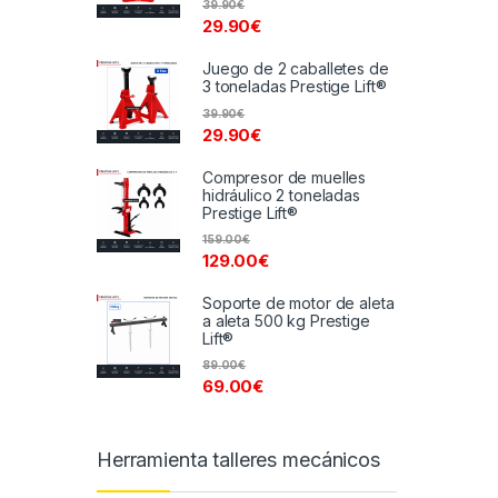
39.90
€
29.90
€
Juego de 2 caballetes de
3 toneladas Prestige Lift®
39.90
€
29.90
€
Compresor de muelles
hidráulico 2 toneladas
Prestige Lift®
159.00
€
129.00
€
Soporte de motor de aleta
a aleta 500 kg Prestige
Lift®
89.00
€
69.00
€
Herramienta talleres mecánicos