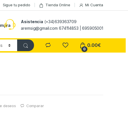
Sigue tu pedido
Tienda Online
Mi Cuenta
Asistencia
(+34)639363709
ompra
aremsig@gmail.com 674114853 | 695905001
0.00
€
0
 de deseos
Comparar