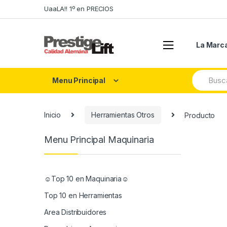
Skip
Skip
UaaLA!! 1º en PRECIOS
to
to
navigation
content
La Marc
Search
Menu Principal
for:
Inicio
Herramientas Otros
Producto
Menu Principal Maquinaria
☺Top 10 en Maquinaria☺
Top 10 en Herramientas
Area Distribuidores