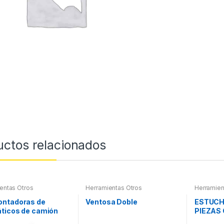
uctos relacionados
entas Otros
Herramientas Otros
Herramien
Herramie
Herramie
ntadoras de
Ventosa Doble
ESTUCH
Maletines
ticos de camión
PIEZAS
Extractor
otros
VASOS 