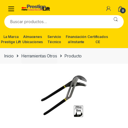
Skip
Skip
to
to
0
navigation
content
Buscar
por:
La Marca
Almacenes
Servicio
Financiación
Certificados
Prestige Lift
Ubicaciones
Técnico
al Instante
CE
Inicio
Herramientas Otros
Producto