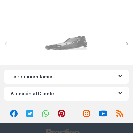
B
r
a
n
Te recomendamos
d
Atención al Cliente
s
C
a
r