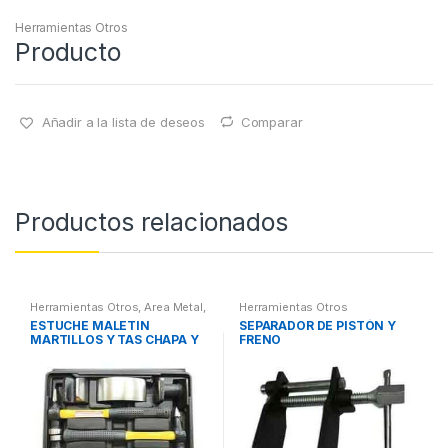
Herramientas Otros
Producto
Añadir a la lista de deseos
Comparar
Productos relacionados
Herramientas Otros
,
Area Metal,
Herramientas Otros
Roscas, Herramientas
,
Chapa y
ESTUCHE MALETIN
SEPARADOR DE PISTÓN Y
Pintura
,
Maletines Herramientas,
MARTILLOS Y TAS CHAPA Y
FRENO
Extractores, Compresímetros,
otros
PINTURA