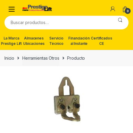
Skip
Skip
to
to
0
navigation
content
Buscar
por:
La Marca
Almacenes
Servicio
Financiación
Certificados
Prestige Lift
Ubicaciones
Técnico
al Instante
CE
Inicio
Herramientas Otros
Producto