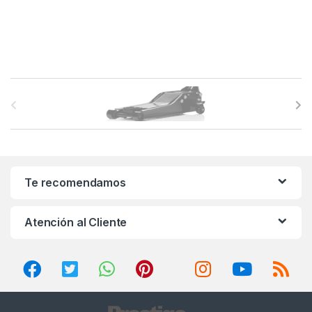
B
r
a
n
Te recomendamos
d
Atención al Cliente
s
C
a