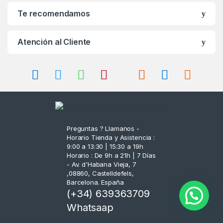
n
Te recomendamos
d
Atención al Cliente
s
C
a
r
o
Preguntas ? Llamanos -
Horario Tienda y Asistencia :
u
9:00 a 13:30 | 15:30 a 19h
Horario : De 9h a 21h | 7 Días
s
- Av. d'Habana Vieja, 7
,08860, Castelldefels,
Barcelona. España
e
(+34) 639363709
l
Whatsaap