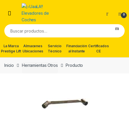
Skip
Skip
to
to
0
navigation
content
Buscar
por:
La Marca
Almacenes
Servicio
Financiación
Certificados
Prestige Lift
Ubicaciones
Técnico
al Instante
CE
Inicio
Herramientas Otros
Producto