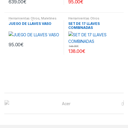
639.00
€
95.00
€
Herramientas Otros
,
Maletines
Herramientas Otros
Herramientas, Extractores,
JUEGO DE LLAVES VASO
SET DE 17 LLAVES
Compresímetros, otros
COMBINADAS
95.00
€
144.00
€
138.00
€
B
r
a