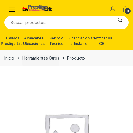
Skip
Skip
to
to
0
navigation
content
Buscar
por:
La Marca
Almacenes
Servicio
Financiación
Certificados
Prestige Lift
Ubicaciones
Técnico
al Instante
CE
Inicio
Herramientas Otros
Producto