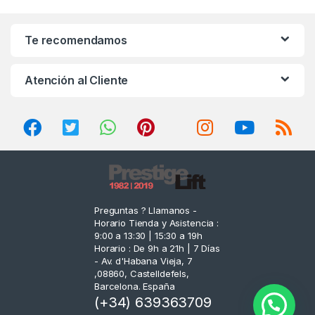
a
n
Te recomendamos
d
Atención al Cliente
s
C
a
r
o
Preguntas ? Llamanos -
Horario Tienda y Asistencia :
u
9:00 a 13:30 | 15:30 a 19h
Horario : De 9h a 21h | 7 Días
s
- Av. d'Habana Vieja, 7
,08860, Castelldefels,
e
Barcelona. España
(+34) 639363709
l