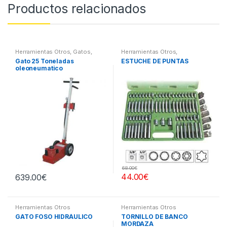
Productos relacionados
Herramientas Otros
,
Gatos,
Herramientas Otros
,
Soportes y Hidraulica
Herramientas De Mano
,
Gato 25 Toneladas
ESTUCHE DE PUNTAS
Herramientas De Mano
,
oleoneumatico
Maletines Herramientas,
Extractores, Compresímetros,
otros
68.00
€
44.00
€
639.00
€
Herramientas Otros
Herramientas Otros
GATO FOSO HIDRÁULICO
TORNILLO DE BANCO
MORDAZA