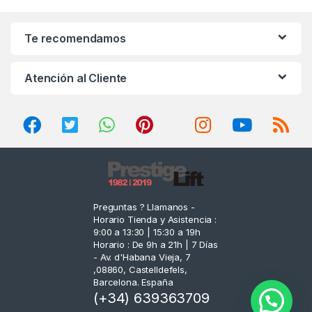
a
n
Te recomendamos
d
Atención al Cliente
s
C
a
r
o
Preguntas ? Llamanos -
Horario Tienda y Asistencia :
u
9:00 a 13:30 | 15:30 a 19h
Horario : De 9h a 21h | 7 Días
s
- Av. d'Habana Vieja, 7
,08860, Castelldefels,
e
Barcelona. España
(+34) 639363709
l