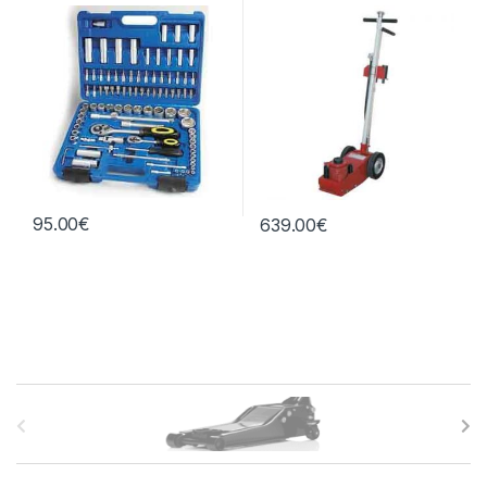
95.00
€
639.00
€
B
r