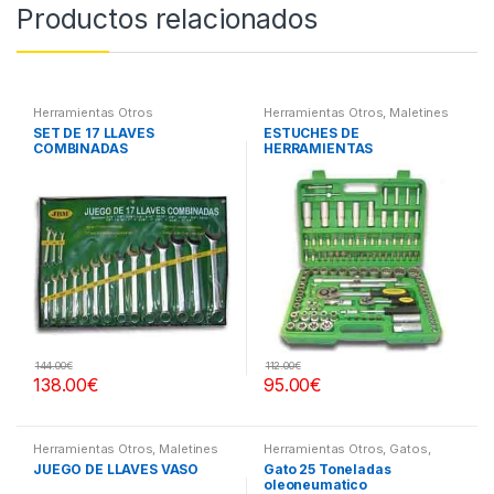
Productos relacionados
Herramientas Otros
Herramientas Otros
,
Maletines
Herramientas, Extractores,
SET DE 17 LLAVES
ESTUCHES DE
Compresímetros, otros
COMBINADAS
HERRAMIENTAS
144.00
€
112.00
€
138.00
€
95.00
€
Herramientas Otros
,
Maletines
Herramientas Otros
,
Gatos,
Herramientas, Extractores,
Soportes y Hidraulica
JUEGO DE LLAVES VASO
Gato 25 Toneladas
Compresímetros, otros
oleoneumatico