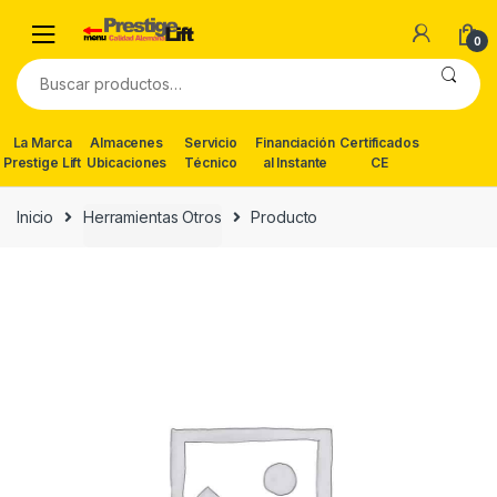
Skip
Skip
to
to
0
navigation
content
Buscar
por:
La Marca
Almacenes
Servicio
Financiación
Certificados
Prestige Lift
Ubicaciones
Técnico
al Instante
CE
Inicio
Herramientas Otros
Producto