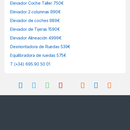
Elevador Coche Taller 750€
Elevador 2 columnas 990€
Elevador de coches 989€
Elevador de Tijeras 1590€
Elevador Alineación 4999€
Desmontadora de Ruedas 539€
Equilibradora de ruedas 575€
T.(+34) 695 90 50 01