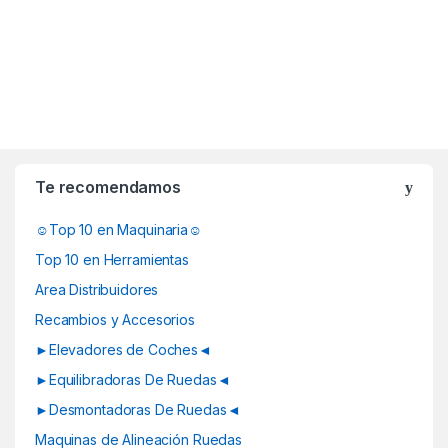
B
r
Te recomendamos
a
☺Top 10 en Maquinaria☺
n
Top 10 en Herramientas
d
Area Distribuidores
Recambios y Accesorios
s
►Elevadores de Coches◄
C
►Equilibradoras De Ruedas◄
a
►Desmontadoras De Ruedas◄
Maquinas de Alineación Ruedas