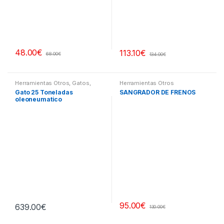
48.00
€
113.10
€
68.00
€
134.00
€
Herramientas Otros
,
Gatos,
Herramientas Otros
Soportes y Hidraulica
Gato 25 Toneladas
SANGRADOR DE FRENOS
oleoneumatico
95.00
€
639.00
€
130.00
€