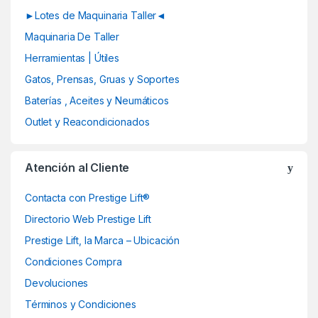
r
►Lotes de Maquinaria Taller◄
o
Maquinaria De Taller
u
Herramientas | Útiles
Gatos, Prensas, Gruas y Soportes
s
Baterías , Aceites y Neumáticos
e
Outlet y Reacondicionados
l
Atención al Cliente
Contacta con Prestige Lift®
Directorio Web Prestige Lift
Prestige Lift, la Marca – Ubicación
Condiciones Compra
Devoluciones
Términos y Condiciones