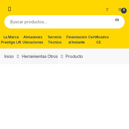
Skip
Skip
to
to
0
navigation
content
Buscar
por:
La Marca
Almacenes
Servicio
Financiación
Certificados
Prestige Lift
Ubicaciones
Técnico
al Instante
CE
Inicio
Herramientas Otros
Producto