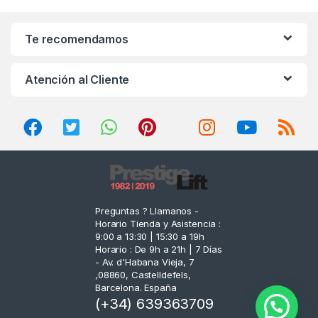
a
n
Te recomendamos
d
Atención al Cliente
s
C
a
r
o
Preguntas ? Llamanos -
Horario Tienda y Asistencia :
u
9:00 a 13:30 | 15:30 a 19h
Horario : De 9h a 21h | 7 Días
s
- Av. d'Habana Vieja, 7
,08860, Castelldefels,
e
Barcelona. España
(+34) 639363709
l