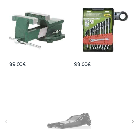
89.00
€
98.00
€
B
r