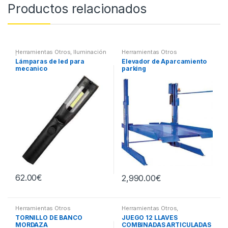
Productos relacionados
Herramientas Otros
,
Iluminación
Herramientas Otros
| Linternas Led
Lámparas de led para
Elevador de Aparcamiento
mecanico
parking
62.00
€
2,990.00
€
Herramientas Otros
Herramientas Otros
,
Herramientas De Mano
,
TORNILLO DE BANCO
JUEGO 12 LLAVES
Herramientas De Mano
MORDAZA
COMBINADAS ARTICULADAS