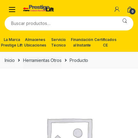
Skip
Skip
to
to
0
navigation
content
Buscar
por:
La Marca
Almacenes
Servicio
Financiación
Certificados
Prestige Lift
Ubicaciones
Técnico
al Instante
CE
Inicio
Herramientas Otros
Producto