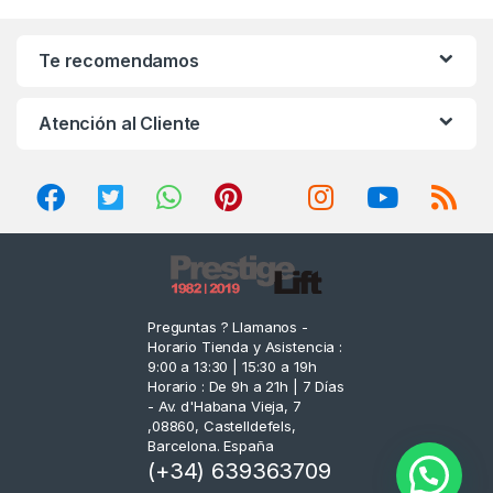
a
n
Te recomendamos
d
Atención al Cliente
s
C
a
r
o
Preguntas ? Llamanos -
Horario Tienda y Asistencia :
u
9:00 a 13:30 | 15:30 a 19h
Horario : De 9h a 21h | 7 Días
s
- Av. d'Habana Vieja, 7
,08860, Castelldefels,
e
Barcelona. España
(+34) 639363709
l