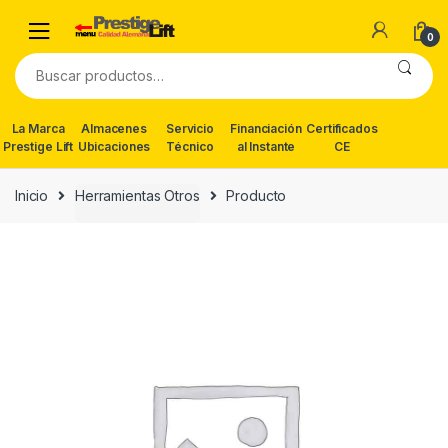
Skip
Skip
to
to
0
navigation
content
Buscar
por:
La Marca
Almacenes
Servicio
Financiación
Certificados
Prestige Lift
Ubicaciones
Técnico
al Instante
CE
Inicio
Herramientas Otros
Producto