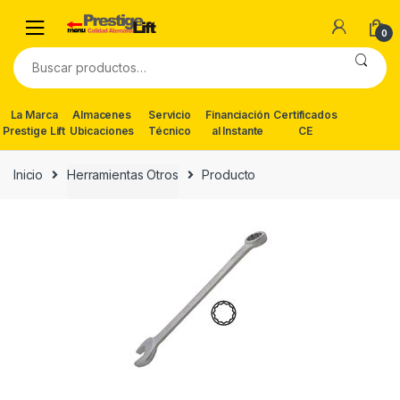
Skip
Skip
to
to
0
navigation
content
Buscar
por:
La Marca
Almacenes
Servicio
Financiación
Certificados
Prestige Lift
Ubicaciones
Técnico
al Instante
CE
Inicio
Herramientas Otros
Producto