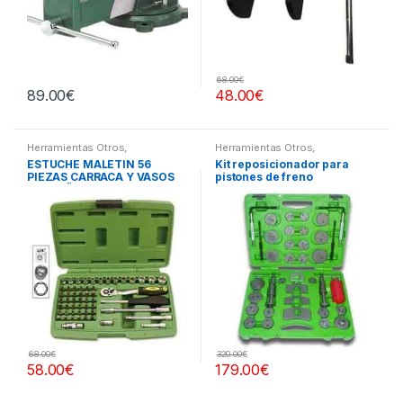
68.00
€
89.00
€
48.00
€
Herramientas Otros
,
Herramientas Otros
,
Herramientas De Mano
,
Herramientas Frenos y
ESTUCHE MALETIN 56
Kit reposicionador para
Herramientas De Mano
,
Refrigeración
PIEZAS CARRACA Y VASOS
pistones de freno
Maletines Herramientas,
Extractores, Compresímetros,
PEQUEÑOS
otros
68.00
€
320.00
€
58.00
€
179.00
€