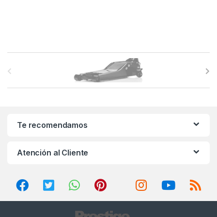
B
r
a
n
Te recomendamos
d
Atención al Cliente
s
C
a
r