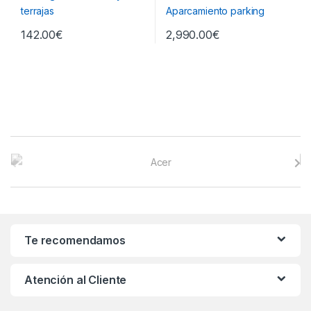
142.00
€
2,990.00
€
B
r
a
n
Te recomendamos
d
Atención al Cliente
s