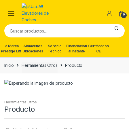
Skip
Skip
to
to
0
navigation
content
Buscar
por:
La Marca
Almacenes
Servicio
Financiación
Certificados
Prestige Lift
Ubicaciones
Técnico
al Instante
CE
Inicio
Herramientas Otros
Producto
Herramientas Otros
Producto