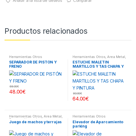
Añadir a la lista de deseos
Comparar
Productos relacionados
Herramientas Otros
Herramientas Otros
,
Area Metal,
Roscas, Herramientas
,
Chapa y
SEPARADOR DE PISTÓN Y
ESTUCHE MALETIN
Pintura
,
Maletines Herramientas,
FRENO
MARTILLOS Y TAS CHAPA Y
Extractores, Compresímetros,
otros
PINTURA
68.00
€
48.00
€
80.00
€
64.00
€
Herramientas Otros
,
Area Metal,
Herramientas Otros
Roscas, Herramientas
,
Juego de machos y terrajas
Elevador de Aparcamiento
Maletines Herramientas,
parking
Extractores, Compresímetros,
otros