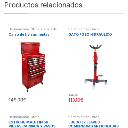
Productos relacionados
Herramientas Otros
,
Carros de
Herramientas Otros
Herramientas | Bancos
Carro de herramientas
GATO FOSO HIDRÁULICO
134.00
€
149.00
€
113.10
€
Herramientas Otros
,
Herramientas Otros
,
Herramientas De Mano
,
Herramientas De Mano
,
ESTUCHE MALETIN 56
JUEGO 12 LLAVES
Herramientas De Mano
,
Herramientas De Mano
PIEZAS CARRACA Y VASOS
COMBINADAS ARTICULADAS
Maletines Herramientas,