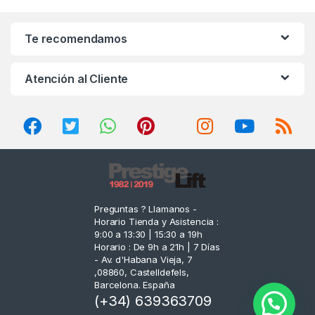
a
n
Te recomendamos
d
Atención al Cliente
s
C
a
r
o
Preguntas ? Llamanos -
Horario Tienda y Asistencia :
u
9:00 a 13:30 | 15:30 a 19h
Horario : De 9h a 21h | 7 Días
s
- Av. d'Habana Vieja, 7
,08860, Castelldefels,
e
Barcelona. España
(+34) 639363709
l