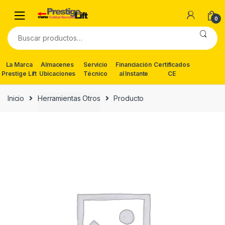
Skip
Skip
to
to
0
navigation
content
Buscar
por:
La Marca
Almacenes
Servicio
Financiación
Certificados
Prestige Lift
Ubicaciones
Técnico
al Instante
CE
Inicio
Herramientas Otros
Producto