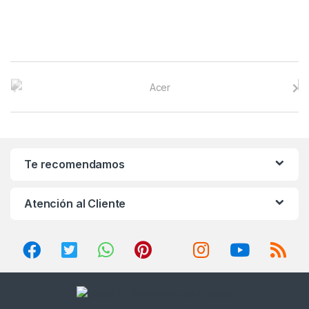
B
r
a
n
Te recomendamos
d
Atención al Cliente
s
C
a
r