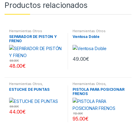
Productos relacionados
Herramientas Otros
Herramientas Otros
SEPARADOR DE PISTÓN Y
Ventosa Doble
FRENO
49.00
€
68.00
€
48.00
€
Herramientas Otros
,
Herramientas Otros
,
Herramientas De Mano
,
Herramientas Frenos y
ESTUCHE DE PUNTAS
PISTOLA PARA POSICIONAR
Herramientas De Mano
,
Refrigeración
FRENOS
Maletines Herramientas,
Extractores, Compresímetros,
otros
68.00
€
44.00
€
112.00
€
95.00
€