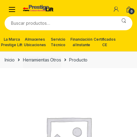
Skip
Skip
to
to
0
navigation
content
Buscar
por:
La Marca
Almacenes
Servicio
Financiación
Certificados
Prestige Lift
Ubicaciones
Técnico
al Instante
CE
Inicio
Herramientas Otros
Producto