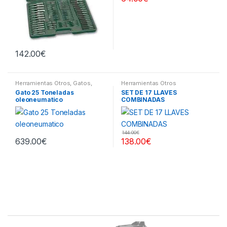
142.00
€
Herramientas Otros
,
Gatos,
Herramientas Otros
Soportes y Hidraulica
Gato 25 Toneladas
SET DE 17 LLAVES
oleoneumatico
COMBINADAS
144.00
€
639.00
€
138.00
€
B