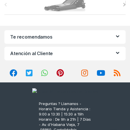
r
a
n
Te recomendamos
d
Atención al Cliente
s
C
a
r
o
Preguntas ? Llamanos -
Horario Tienda y Asistencia :
u
9:00 a 13:30 | 15:30 a 19h
Horario : De 9h a 21h | 7 Días
s
- Av. d'Habana Vieja, 7
,08860, Castelldefels,