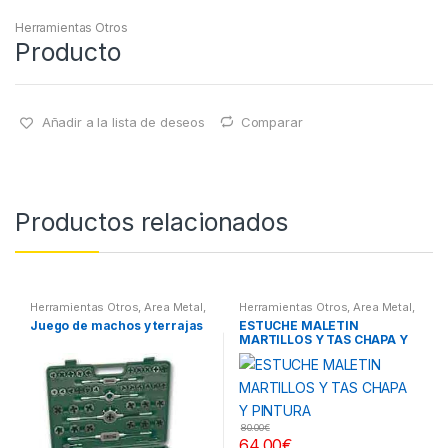
Herramientas Otros
Producto
Añadir a la lista de deseos
Comparar
Productos relacionados
Herramientas Otros
,
Area Metal,
Herramientas Otros
,
Area Metal,
Roscas, Herramientas
,
Roscas, Herramientas
,
Chapa y
Juego de machos y terrajas
ESTUCHE MALETIN
Maletines Herramientas,
Pintura
,
Maletines Herramientas,
MARTILLOS Y TAS CHAPA Y
Extractores, Compresímetros,
Extractores, Compresímetros,
otros
otros
PINTURA
80.00
€
64.00
€