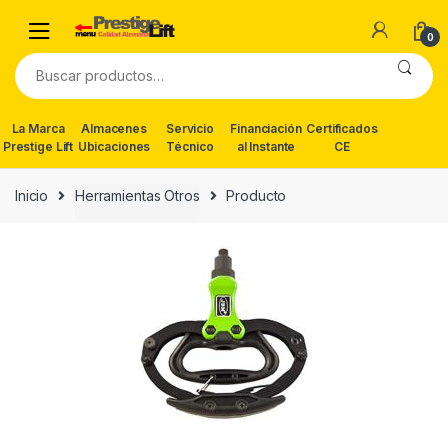
Skip
Skip
to
to
0
navigation
content
Buscar
por:
La Marca
Almacenes
Servicio
Financiación
Certificados
Prestige Lift
Ubicaciones
Técnico
al Instante
CE
Inicio
Herramientas Otros
Producto