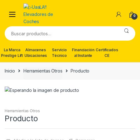
Skip
Skip
to
to
0
navigation
content
Buscar
por:
La Marca
Almacenes
Servicio
Financiación
Certificados
Prestige Lift
Ubicaciones
Técnico
al Instante
CE
Inicio
Herramientas Otros
Producto
Herramientas Otros
Producto