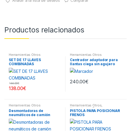
Añadir a la lista de deseos
Comparar
Productos relacionados
Herramientas Otros
Herramientas Otros
SET DE 17 LLAVES
Centrador adaptador para
COMBINADAS
llantas ciega sin agujero
central
240.00
€
144.00
€
138.00
€
Herramientas Otros
Herramientas Otros
,
Herramientas Frenos y
Desmontadoras de
PISTOLA PARA POSICIONAR
Refrigeración
neumáticos de camión
FRENOS