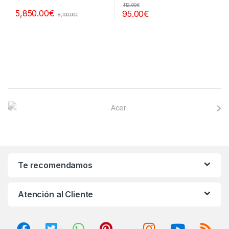
112.00
€
5,850.00
€
95.00
€
8,100.00
€
B
r
a
n
Te recomendamos
d
Atención al Cliente
s
C