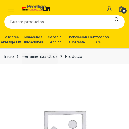
Skip
Skip
to
to
0
navigation
content
Buscar
por:
La Marca
Almacenes
Servicio
Financiación
Certificados
Prestige Lift
Ubicaciones
Técnico
al Instante
CE
Inicio
Herramientas Otros
Producto