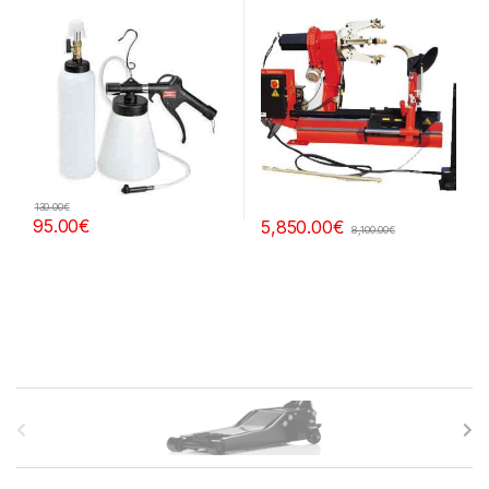
130.00
€
95.00
€
5,850.00
€
8,100.00
€
B
r