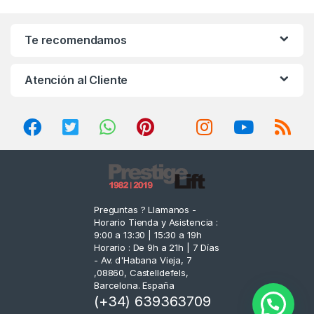
a
n
Te recomendamos
d
Atención al Cliente
s
C
a
r
o
Preguntas ? Llamanos -
Horario Tienda y Asistencia :
u
9:00 a 13:30 | 15:30 a 19h
Horario : De 9h a 21h | 7 Días
s
- Av. d'Habana Vieja, 7
,08860, Castelldefels,
e
Barcelona. España
(+34) 639363709
l