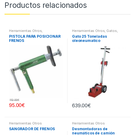
Productos relacionados
Herramientas Otros
,
Herramientas Otros
,
Gatos,
Herramientas Frenos y
Soportes y Hidraulica
PISTOLA PARA POSICIONAR
Gato 25 Toneladas
Refrigeración
FRENOS
oleoneumatico
112.00
€
95.00
€
639.00
€
Herramientas Otros
Herramientas Otros
SANGRADOR DE FRENOS
Desmontadoras de
neumáticos de camión